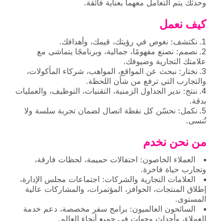
وحدثك يتم التعامل معهما بعناية فائقة.
كيف نعمل
نكتشف: نغوص في رؤيتك، قيمك، وأهدافك.
نصمم: نصنع مفهومًا، جمالية، وبرنامجًا يتماشى مع
علامتك التجارية وضيوفك.
نختار: نبحث عن المواقع، المواهب، شركاء المأكولات،
والتجارب التي ترفع من شأن اللحظة.
ننتج: ندير الجداول الزمنية، التقنيات، التوظيف، والعمليات
بدقة.
نكمل: نحسّن كل نقطة اتصال لضمان تجربة سلسة ولا
تُنسى.
من نحن نخدم
العملاء الخاصون: احتفالات حميمة، لحظات فارقة،
وتجارب حياة فاخرة.
العلامات التجارية والشركات: اجتماعات مجلس الإدارة،
إطلاق المنتجات، الحوافز، المؤتمرات، والمشاركات عالية
المستوى.
السائحون العالميون: برامج سفر مخصصة، دعم خدمة
العملاء، وأحداث وجهات في جميع أنحاء العالم.