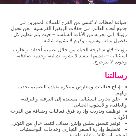
صياغة لحظات لا تُنسى من الفرح للعملاء المميزين في
جميع أنحاء العالم. في حفلات الريفيرا الفرنسية، نحن نحول
رؤيتك إلى تجربة من الأناقة السلسة – حيث يتم تنظيم كل
تفصيل بدقة، وسرية، وكرم لا تشوبه شائبة.
رؤيتنا: لإلهام فرحة الحياة من خلال تصميم أحداث وتجارب
استثنائية – تقديمها بتنفيذ لا تشوبه شائبة، وخدمة صادقة،
وجودة لا تتزحزح.
رسالتنا
إنتاج فعاليات ومعارض مبتكرة بقيادة التصميم تجذب
وتلهم.
خلق تجارب استثنائية مستندة إلى الترفيه والترفيه،
والعافية، والأسلوب الحياتي.
توظيف وتدريب وإدارة فرق فعاليات وضيافة من الدرجة
الأولى.
توفير تنسيق سلس وإنتاج ميداني لتنفيذ خالٍ من التوتر.
تخطيط وإدارة السفر التجاري وخدمات اللوجستيات
لشخصيات VIP برعاية فاخرة.