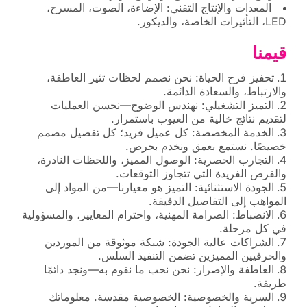
المعدات والإنتاج التقني: الإضاءة، الصوت، المسرح،
LED، التأثيرات الخاصة، والديكور.
قيمنا
تحفيز فرح الحياة: نحن نصمم لحظات تثير العاطفة،
والارتباط، والسعادة الدائمة.
التميز التشغيلي: نهندس الوضوح—نحسن العمليات
لتقديم نتائج خالية من العيوب باستمرار.
الخدمة المخصصة: كل عميل فريد؛ كل تفصيل مصمم
خصيصًا. نستمع بعمق ونخدم بحرص.
التجارب الحصرية: الوصول المميز، واللحظات النادرة،
والفرص الفريدة التي تتجاوز التوقعات.
الجودة الاستثنائية: التميز هو معيارنا—من المواد إلى
المواهب إلى التفاصيل الدقيقة.
الانضباط: الصرامة المهنية، واحترام المعايير، والمسؤولية
في كل مرحلة.
الشراكات عالية الجودة: شبكة موثوقة من الموردين
والحرفيين المميزين تضمن التنفيذ السلس.
العاطفة والإصرار: نحن نحب ما نقوم به—ونجد دائمًا
طريقة.
السرية والخصوصية: الخصوصية مقدسة. معلوماتك