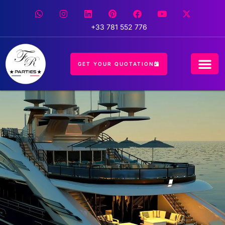
+33 781 552 776
GET YOUR QUOTATION
CONCIERGE 
EVENT 
HOSPITALIT