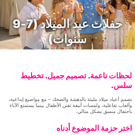
حفلات عيد الميلاد (7-9
سنوات)
لحظات ناعمة. تصميم جميل. تخطيط
سلس.
نصمم أعياد ميلاد مليئة بالدهشة والضحك – مع مواضيع إبداعية،
وألعاب تفاعلية، ولمسات أنيقة تفتن الأطفال بينما يستمتع الآباء
باحتفال منسق بشكل مثالي.
اختر حزمة الموضوع أدناه