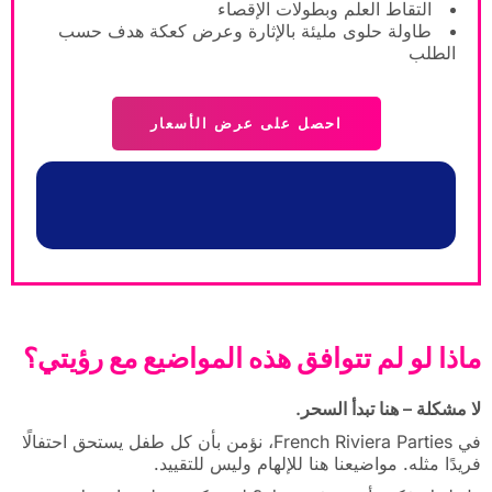
التقاط العلم وبطولات الإقصاء
طاولة حلوى مليئة بالإثارة وعرض كعكة هدف حسب
الطلب
احصل على عرض الأسعار
ماذا لو لم تتوافق هذه المواضيع مع رؤيتي؟
لا مشكلة – هنا تبدأ السحر.
في French Riviera Parties، نؤمن بأن كل طفل يستحق احتفالًا
فريدًا مثله. مواضيعنا هنا للإلهام وليس للتقييد.