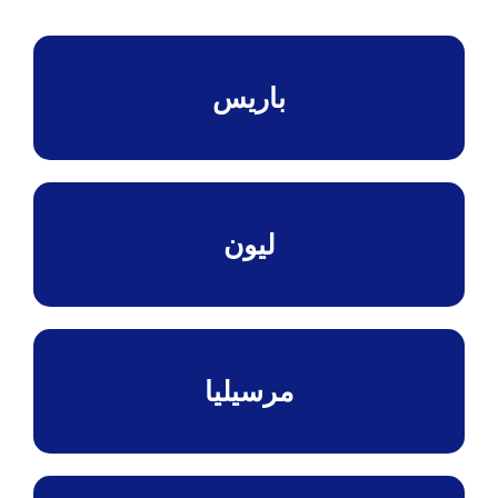
باريس
ليون
مرسيليا