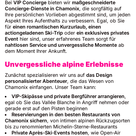
Bei
VIP Concierge
bieten wir
maßgeschneiderte
Concierge-Dienste in Chamonix
, die sorgfältig auf
Ihre persönlichen Vorlieben abgestimmt sind, um jeden
Aspekt Ihres Aufenthalts zu verbessern. Egal, ob Sie
für
einen romantischen Kurzurlaub, einen
actiongeladenen Ski-Trip
oder
ein exklusives privates
Event
hier sind, unser erfahrenes Team sorgt für
nahtlosen Service und unvergessliche Momente
ab
dem Moment Ihrer Ankunft.
Unvergessliche alpine Erlebnisse
Zunächst spezialisieren wir uns auf
das Design
personalisierter Abenteuer
, die das Wesen von
Chamonix einfangen. Unser Team kann:
VIP-Skipässe und private Bergführer arrangieren
,
egal ob Sie das Vallée Blanche in Angriff nehmen oder
gerade erst auf den Pisten beginnen
Reservierungen in den besten Restaurants von
Chamonix sichern
, von intimen alpinen Rückzugsorten
bis zu renommierten Michelin-Sterne-Restaurants
Private Après-Ski-Events hosten
, wie Open-Air