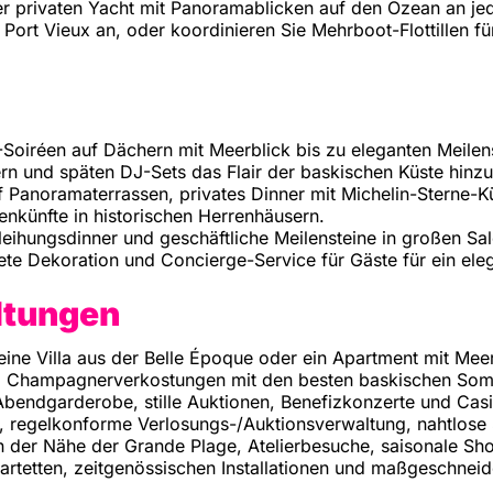
er privaten Yacht mit Panoramablicken auf den Ozean an je
Port Vieux an, oder koordinieren Sie Mehrboot-Flottillen fü
oiréen auf Dächern mit Meerblick bis zu eleganten Meilenst
n und späten DJ-Sets das Flair der baskischen Küste hinzu
Panoramaterrassen, privates Dinner mit Michelin-Sterne-K
nkünfte in historischen Herrenhäusern.
leihungsdinner und geschäftliche Meilensteine in großen Sal
e Dekoration und Concierge-Service für Gäste für ein eleg
altungen
ine Villa aus der Belle Époque oder ein Apartment mit Meerb
nd Champagnerverkostungen mit den besten baskischen Som
Abendgarderobe, stille Auktionen, Benefizkonzerte und Ca
r, regelkonforme Verlosungs-/Auktionsverwaltung, nahtlose
n der Nähe der Grande Plage, Atelierbesuche, saisonale Sho
artetten, zeitgenössischen Installationen und maßgeschneid