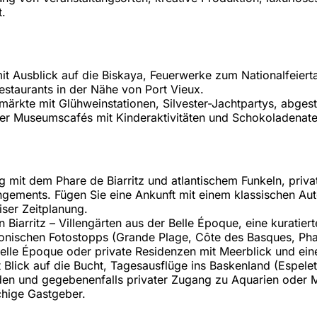
t.
mit Ausblick auf die Biskaya, Feuerwerke zum Nationalfeie
estaurants in der Nähe von Port Vieux.
märkte mit Glühweinstationen, Silvester-Jachtpartys, abge
der Museumscafés mit Kinderaktivitäten und Schokoladenatel
mit dem Phare de Biarritz und atlantischem Funkeln, private
ngements. Fügen Sie eine Ankunft mit einem klassischen Au
iser Zeitplanung.
Biarritz – Villengärten aus der Belle Époque, eine kuratie
konischen Fotostopps (Grande Plage, Côte des Basques, Phar
Belle Époque oder private Residenzen mit Meerblick und ein
 Blick auf die Bucht, Tagesausflüge ins Baskenland (Espelet
en und gegebenenfalls privater Zugang zu Aquarien oder M
chige Gastgeber.