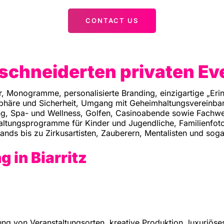
CONTACT US
schneiderten privaten Ev
, Monogramme, personalisierte Branding, einzigartige „Eri
sphäre und Sicherheit, Umgang mit Geheimhaltungsvereinbar
ng, Spa- und Wellness, Golfen, Casinoabende sowie Fach
ltungsprogramme für Kinder und Jugendliche, Familienfoto
ands bis zu Zirkusartisten, Zauberern, Mentalisten und so
g in Biarritz
hung von Veranstaltungsorten, kreative Produktion, luxuriös