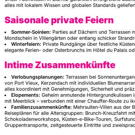
alles mit lokalem Wissen und globalen Standards geliefer
Saisonale private Feiern
Sommer-Soiréen:
Parties auf Dächern und Terrassen 
Mondschein in Villengärten oder entlang schicker Strandr
Winterfeiern:
Private Rundgänge über festliche Küsten
elegante Ferien- oder Osterbrunchs im Hôtel du Palais o
Intime Zusammenkünfte
Verlobungsplanungen:
Terrassen bei Sonnenuntergang 
von Port Vieux, Kerzendach mit individuellen Blumenarra
alles koordiniert mit Genehmigungen, Sicherheit und präz
Elopements:
Geheim anmutende Hintergrundkulissen in 
mit Meerblick – verbunden mit einer Chauffer-Route zu i
Familienzusammenkünfte:
Mehrsuiten-Villen aus der 
Reiseplänen für alle Altersgruppen: Brunch-Kreuzfahrt mit
Schokoladenworkshops, Küsten-e-Bike-Touren, Surfstund
Gruppentransporte, zeitgesteuerte Eintritte und zweispra