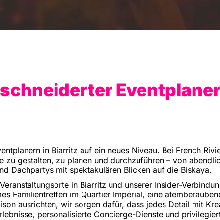
schneiderter Eventplaner i
tplanern in Biarritz auf ein neues Niveau. Bei French Riviera
te zu gestalten, zu planen und durchzuführen – von abendli
und Dachpartys mit spektakulären Blicken auf die Biskaya.
ranstaltungsorte in Biarritz und unserer Insider-Verbindu
es Familientreffen im Quartier Impérial, eine atemberaube
n ausrichten, wir sorgen dafür, dass jedes Detail mit Kreat
ebnisse, personalisierte Concierge-Dienste und privilegie