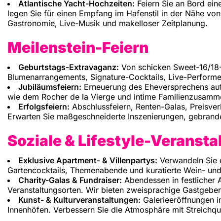
Atlantische Yacht-Hochzeiten:
Feiern Sie an Bord ein
legen Sie für einen Empfang im Hafenstil in der Nähe von 
Gastronomie, Live-Musik und makelloser Zeitplanung.
Meilenstein-Feiern
Geburtstags-Extravaganz:
Von schicken Sweet-16/18-S
Blumenarrangements, Signature-Cocktails, Live-Performer
Jubiläumsfeiern:
Erneuerung des Eheversprechens auf 
wie dem Rocher de la Vierge und intime Familienzusamme
Erfolgsfeiern:
Abschlussfeiern, Renten-Galas, Preisver
Erwarten Sie maßgeschneiderte Inszenierungen, gebrandet
Soziale & Lifestyle-Veranst
Exklusive Apartment- & Villenpartys:
Verwandeln Sie e
Gartencocktails, Themenabende und kuratierte Wein- u
Charity-Galas & Fundraiser:
Abendessen in festlicher 
Veranstaltungsorten. Wir bieten zweisprachige Gastgebe
Kunst- & Kulturveranstaltungen:
Galerieeröffnungen i
Innenhöfen. Verbessern Sie die Atmosphäre mit Streichqu