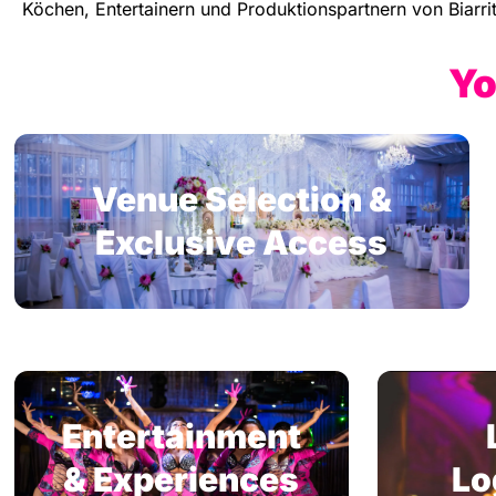
Köchen, Entertainern und Produktionspartnern von Biarr
Yo
Venue Selection &
Exclusive Access
Entertainment
& Experiences
Lo