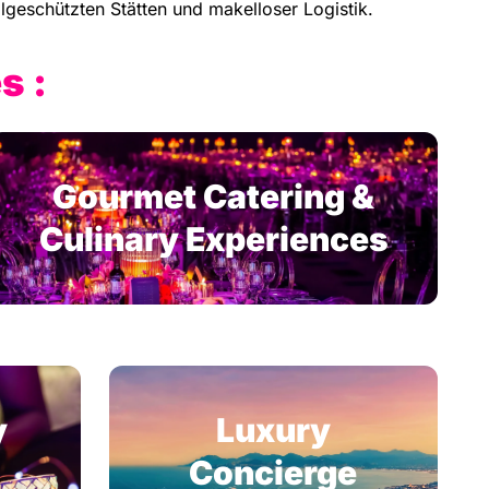
geschützten Stätten und makelloser Logistik.
s :
Gourmet Catering &
Culinary Experiences
y
Luxury
Concierge