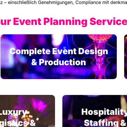
itz – einschließlich Genehmigungen, Compliance mit denkmal
ur Event Planning Service
Complete Event Design
& Production
Luxury
Hospitalit
gistics &
Staffing &