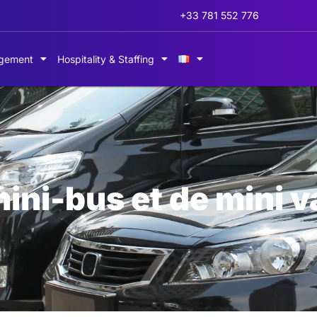
+33 781 552 776
gement
Hospitality & Staffing
mini-bus et de mini 