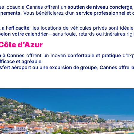
es locaux à Cannes offrent un
soutien de niveau concierge
vénements
. Vous bénéficierez d’un
service professionnel et 
 à l’efficacité
, les locations de véhicules privés sont idéal
elon votre calendrier
—sans foule, retards ou itinéraires rig
 Côte d’Azur
an à Cannes
offrent un moyen
confortable et pratique
d’exp
fficace et agréable
.
nsfert aéroport ou une excursion de groupe
,
Cannes offre la