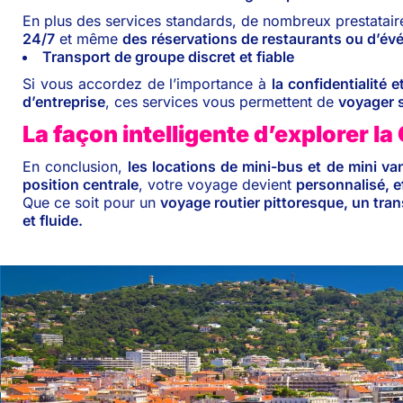
En plus des services standards, de nombreux prestatair
24/7
et même
des réservations de restaurants ou d’é
Transport de groupe discret et fiable
Si vous accordez de l’importance à
la confidentialité et
d’entreprise
, ces services vous permettent de
voyager s
La façon intelligente d’explorer la
En conclusion,
les locations de mini-bus et de mini v
position centrale
, votre voyage devient
personnalisé, e
Que ce soit pour un
voyage routier pittoresque, un tra
et fluide.