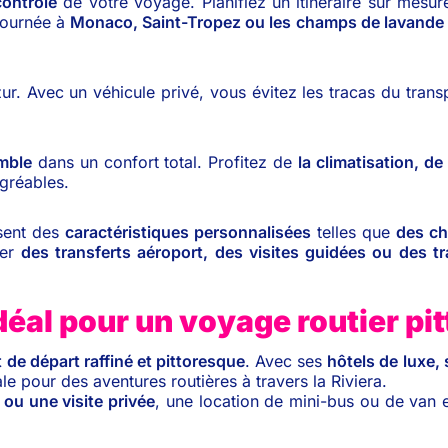
contrôle
de votre voyage. Planifiez un itinéraire sur mesur
journée à
Monaco, Saint-Tropez ou les champs de lavande
r. Avec un véhicule privé, vous évitez les tracas du trans
mble
dans un confort total. Profitez de
la climatisation, d
agréables.
sent des
caractéristiques personnalisées
telles que
des ch
ver
des transferts aéroport, des visites guidées ou des t
idéal pour un voyage routier pi
 de départ raffiné et pittoresque
. Avec ses
hôtels de luxe,
ale pour des aventures routières à travers la Riviera.
 ou une visite privée
, une location de mini-bus ou de van e