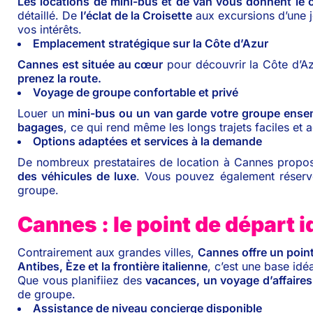
Les locations de mini-bus et de van vous donnent le 
détaillé. De
l’éclat de la Croisette
aux excursions d’une 
vos intérêts.
Emplacement stratégique sur la Côte d’Azur
Cannes est située au cœur
pour découvrir la Côte d’Azu
prenez la route.
Voyage de groupe confortable et privé
Louer un
mini-bus ou un van garde votre groupe ense
bagages
, ce qui rend même les longs trajets faciles et 
Options adaptées et services à la demande
De nombreux prestataires de location à Cannes propo
des véhicules de luxe
. Vous pouvez également réser
groupe.
Cannes : le point de départ 
Contrairement aux grandes villes,
Cannes offre un point
Antibes, Èze et la frontière italienne
, c’est une base idé
Que vous planifiiez des
vacances, un voyage d’affaires
de groupe.
Assistance de niveau concierge disponible