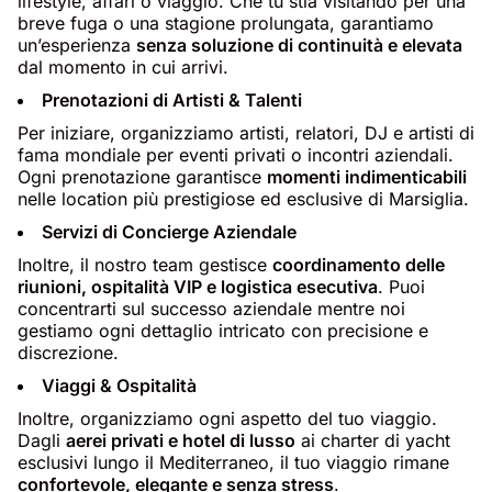
lifestyle, affari o viaggio. Che tu stia visitando per una
breve fuga o una stagione prolungata, garantiamo
un’esperienza
senza soluzione di continuità e elevata
dal momento in cui arrivi.
Prenotazioni di Artisti & Talenti
Per iniziare, organizziamo artisti, relatori, DJ e artisti di
fama mondiale per eventi privati o incontri aziendali.
Ogni prenotazione garantisce
momenti indimenticabili
nelle location più prestigiose ed esclusive di Marsiglia.
Servizi di Concierge Aziendale
Inoltre, il nostro team gestisce
coordinamento delle
riunioni, ospitalità VIP e logistica esecutiva
. Puoi
concentrarti sul successo aziendale mentre noi
gestiamo ogni dettaglio intricato con precisione e
discrezione.
Viaggi & Ospitalità
Inoltre, organizziamo ogni aspetto del tuo viaggio.
Dagli
aerei privati e hotel di lusso
ai charter di yacht
esclusivi lungo il Mediterraneo, il tuo viaggio rimane
confortevole, elegante e senza stress
.