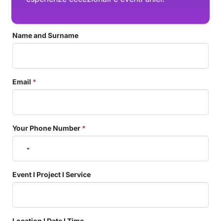
Name and Surname
Email
*
Your Phone Number
*
Event I Project I Service
Location I Date I Time