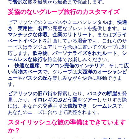
で
贅沢な
旅を最初から最後まで保証します。
妥協のないグループ旅行のカスタマイズ
ビアリッツでのミニバスやミニバンレンタルは、
快適
さ
、
実用性
、
名声
の完璧なブレンドを提供します。
ロ
マンチックな休暇
、
企業のリトリート
、または
プライ
ベートイベント
を計画している場合でも、これらのサ
ービスはラグジュアリーを念頭に置いてグループに対
応します。
飲み物
、
パーソナライズされたルート
、
シ
ームレスな旅行
を旅全体でお楽しみください。
快適な座席
、
エアコン完備のインテリア
、そして
広
い荷物スペース
で、グループは
大西洋のオーシャンビ
ュー
や
バスクの丘
を楽しみながら快適に移動できま
す。
ビアリッツの旧市街
を探索したり、
バスクの断崖
を発
見したり、
イロレギのぶどう園
をツアーしたりする際
には、あなたの交通手段は
信頼でき
、
シームレス
で、
あなたのニーズに合わせて調整されます。
スタイリッシュな旅の準備はできています
か？