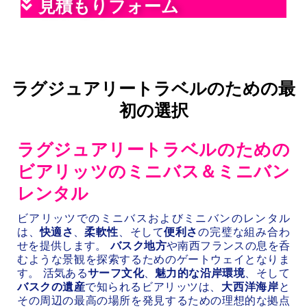
見積もりフォーム
ラグジュアリートラベルのための最
初の選択
ラグジュアリートラベルのための
ビアリッツのミニバス＆ミニバン
レンタル
ビアリッツでのミニバスおよびミニバンのレンタル
は、
快適さ
、
柔軟性
、そして
便利さ
の完璧な組み合わ
せを提供します。
バスク地方
や南西フランスの息を呑
むような景観を探索するためのゲートウェイとなりま
す。 活気ある
サーフ文化
、
魅力的な沿岸環境
、そして
バスクの遺産
で知られるビアリッツは、
大西洋海岸
と
その周辺の最高の場所を発見するための理想的な拠点