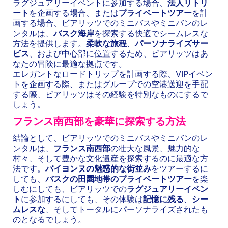
ラグジュアリーイベントに参加する場合、
法人リトリ
ート
を企画する場合、または
プライベートツアー
を計
画する場合、ビアリッツでのミニバスやミニバンのレ
ンタルは、
バスク海岸
を探索する快適でシームレスな
方法を提供します。
柔軟な旅程
、
パーソナライズサー
ビス
、および中心部に位置するため、ビアリッツはあ
なたの冒険に最適な拠点です。
エレガントなロードトリップを計画する際、VIPイベン
トを企画する際、またはグループでの空港送迎を手配
する際、ビアリッツはその経験を特別なものにするで
しょう。
フランス南西部を豪華に探索する方法
結論として、ビアリッツでのミニバスやミニバンのレ
ンタルは、
フランス南西部
の壮大な風景、魅力的な
村々、そして豊かな文化遺産を探索するのに最適な方
法です。
バイヨンヌの魅惑的な街並み
をツアーするに
しても、
バスクの田園地帯のプライベートツアー
を楽
しむにしても、ビアリッツでの
ラグジュアリーイベン
ト
に参加するにしても、その体験は
記憶に残る
、
シー
ムレスな
、そしてトータルにパーソナライズされたも
のとなるでしょう。