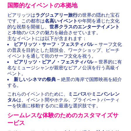
国際的なイベントの本拠地
ビアリッツは
ラグジュアリー旅行
の世界の隠れた宝石
です。この都市は
名高いイベント
や年間を通じた文化
的な祝祭を開催し、
世界クラスのエンターテイメント
と本物のバスクの魅力を融合させています。
主なイベントには以下が含まれます：
ビアリッツ・サーフ・フェスティバル
– サーフ文化
の普及を目的とした競技会、ワークショップ、ビーチ
イベントを通して街のサーフ文化を祝う。
ビアリッツ・ピアノ・フェスティバル
– 世界的に有
名なミュージシャンが親密なピアノ公演を行う高級イ
ベント。
新しいシネマの祭典
– 絶景の海岸で国際映画を紹介
する。
これらのイベントのために、
ミニバス
や
ミニバンレン
タル
は、イベント間やホテル、プライベートパーティ
ーを快適に移動するのに最適な選択肢です。
シームレスな体験のためのカスタマイズサ
ービス