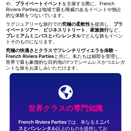
や、
プライベートイベント
を主催する際に、French
Riviera Partiesは地域で最も権威のあるイベントや独占
的な体験をつないでいます。
ラグジュアリーな旅行での
究極の柔軟性
を提供し、
プラ
イベートツアー
、
ビジネスリトリート
、
家族旅行
など、
プレミアムミニバスとバンレンタル
でどんな旅もイベン
トそのものになります。
究極の快適さとクラスでフレンチリヴィエラを体験
–
French Riviera Parties
と共に。私たちは細部を管理し、
世界で最も象徴的な目的地の1つでシームレスかつエレガ
ントな旅をお楽しみいただけます。
世界クラスの専門知識
French Riviera Parties
では、単なる
ミニバ
スとバンレンタル
以上のものを提供してお