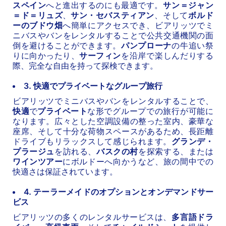
スペイン
へと進出するのにも最適です。
サン＝ジャン
＝ド＝リュズ
、
サン・セバスティアン
、そして
ボルド
ーのブドウ畑
へ簡単にアクセスでき、ビアリッツでミ
ニバスやバンをレンタルすることで公共交通機関の面
倒を避けることができます。
パンプローナ
の牛追い祭
りに向かったり、
サーフィン
を沿岸で楽しんだりする
際、完全な自由を持って探検できます。
3. 快適でプライベートなグループ旅行
ビアリッツでミニバスやバンをレンタルすることで、
快適
で
プライベート
な形でグループでの旅行が可能に
なります。広々とした空調設備の整った室内、豪華な
座席、そして十分な荷物スペースがあるため、長距離
ドライブもリラックスして感じられます。
グランデ・
プラージュ
を訪れる、
バスクの村
を探索する、または
ワインツアー
にボルドーへ向かうなど、旅の間中での
快適さは保証されています。
4. テーラーメイドのオプションとオンデマンドサー
ビス
ビアリッツの多くのレンタルサービスは、
多言語ドラ