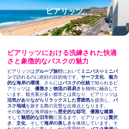
ビアリッツ
ビアリッツにおける洗練された快適
さと象徴的なバスクの魅力
ビアリッツは
グループ旅行
において
ミニバス
や
ミニバ
ン
で訪れるのに絶好の目的地です。
サーフ文化
、
魅力
的な海岸の環境
、さらには
バスクの伝統
で知られるビ
アリッツは、
優雅さ
と
物流の容易さ
を独特に融合して
います。観光客が多い都市とは異なり、ビアリッツは
活気がありながらリラックスした雰囲気
を提供し、
バ
スク地域
を旅する際の完璧な出発点となります。
その魅力的な海岸線から
歴史的な邸宅
、
優雅な建築
、
そして
魅惑的な旧市街
に至るまで、ビアリッツは
贅沢
さ
、
文化
、そして
海岸の美しさ
を体現しています。そ
れは絵のように美しく、かつ実用的で、
バスク海岸
の