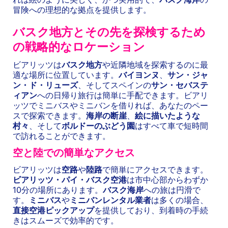
冒険への理想的な拠点を提供します。
バスク地方とその先を探検するため
の戦略的なロケーション
ビアリッツは
バスク地方
や近隣地域を探索するのに最
適な場所に位置しています。
バイヨンヌ
、
サン・ジャ
ン・ド・リューズ
、そしてスペインの
サン・セバステ
ィアン
への日帰り旅行は簡単に手配できます。ビアリ
ッツでミニバスやミニバンを借りれば、あなたのペー
スで探索できます。
海岸の断崖
、
絵に描いたような
村々
、そして
ボルドーのぶどう園
はすべて車で短時間
で訪れることができます。
空と陸での簡単なアクセス
ビアリッツは
空路
や
陸路
で簡単にアクセスできます。
ビアリッツ・パイ・バスク空港
は市中心部からわずか
10分の場所にあります。
バスク海岸
への旅は円滑で
す。
ミニバス
や
ミニバンレンタル業者
は多くの場合、
直接空港ピックアップ
を提供しており、到着時の手続
きはスムーズで効率的です。