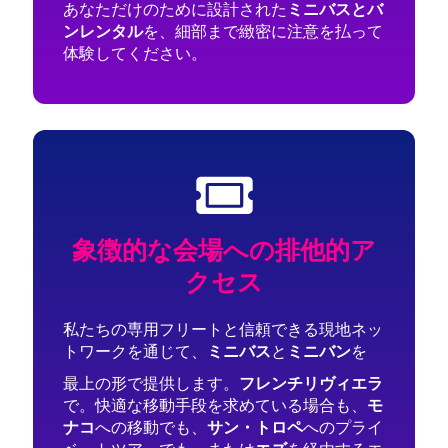
あなただけのために設計された
ミニバスとバ
ンレンタル
を、細部まで緻密に注意を払って
体験してください。
象徴的な会場への排他的ア
クセス
私たちの専用フリートと信頼できる現地ネッ
トワークを通じて、
ミニバス
と
ミニバン
を
最上の形で提供します。
フレンチリヴィエラ
で。
快適な移動手段を求めている場合も、
モ
ナコ
への移動でも、
サン・トロペ
へのプライ