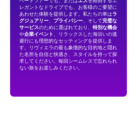
ベートツアーでも、または
エズ
を経由するエ
レガントなドライブでも、お客様のご要望に
あわせた体験を提供します。私たちの車は
ラ
グジュアリー
、
プライバシー
、そして
完璧な
サービス
のために選ばれており、
特別な機会
や
企業イベント
、リラックスした海沿いの逃
避行にも理想的なセッティングを提供しま
す。リヴィエラの最も象徴的な目的地と隠れ
た名所を自信と快適さ、スタイルを持って探
求してください。毎回シームレスで忘れられ
ない旅をお楽しみください。