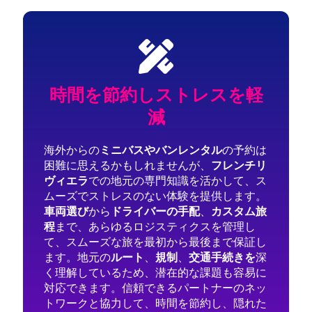
時間を節約しストレスを軽
減
海外からの
ミニバスやバンレンタル
の予約は
困難に思えるかもしれませんが、
フレンチリ
ヴィエラ
での地元の専門知識を活かして、ス
ムーズでストレスのない体験を提供します。
車両選び
から
ドライバーの手配
、
カスタム旅
程
まで、あらゆるロジスティクスを管理し
て、スムーズな旅を最初から最後まで保証し
ます。地元の
ルート
、
規制
、
交通手続きを
深
く理解しているため、潜在的な課題も容易に
対応できます。信頼できるパートナーのネッ
トワークと協力して、時間を節約し、隠れた