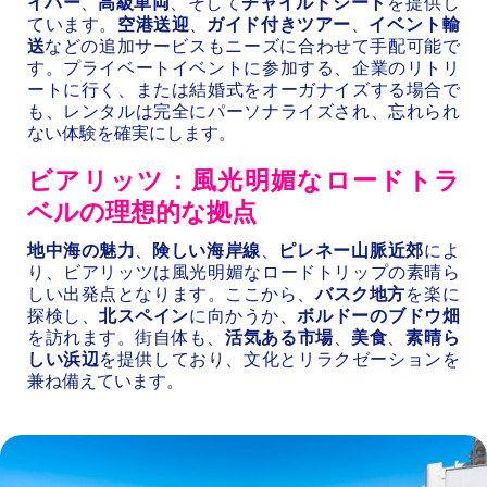
イバー
、
高級車両
、そして
チャイルドシート
を提供し
ています。
空港送迎
、
ガイド付きツアー
、
イベント輸
送
などの追加サービスもニーズに合わせて手配可能で
す。プライベートイベントに参加する、企業のリトリ
ートに行く、または結婚式をオーガナイズする場合で
も、レンタルは完全にパーソナライズされ、忘れられ
ない体験を確実にします。
ビアリッツ：風光明媚なロードトラ
ベルの理想的な拠点
地中海の魅力
、
険しい海岸線
、
ピレネー山脈近郊
によ
り、ビアリッツは風光明媚なロードトリップの素晴ら
しい出発点となります。ここから、
バスク地方
を楽に
探検し、
北スペイン
に向かうか、
ボルドーのブドウ畑
を訪れます。街自体も、
活気ある市場
、
美食
、
素晴ら
しい浜辺
を提供しており、文化とリラクゼーションを
兼ね備えています。