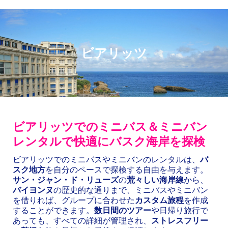
ビアリッツ
ビアリッツでのミニバス＆ミニバン
レンタルで快適にバスク海岸を探検
ビアリッツでのミニバスやミニバンのレンタルは、
バ
スク地方
を自分のペースで探検する自由を与えます。
サン・ジャン・ド・リューズ
の
荒々しい海岸線
から、
バイヨンヌ
の歴史的な通りまで、ミニバスやミニバン
を借りれば、グループに合わせた
カスタム旅程
を作成
することができます。
数日間のツアー
や日帰り旅行で
あっても、すべての詳細が管理され、
ストレスフリー