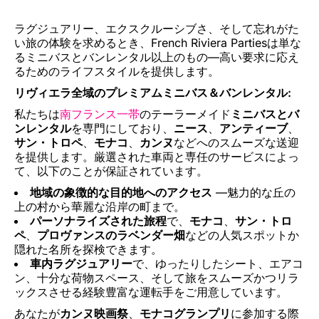
ラグジュアリー、エクスクルーシブさ、そして忘れがた
い旅の体験を求めるとき、French Riviera Partiesは単な
るミニバスとバンレンタル以上のもの—高い要求に応え
るためのライフスタイルを提供します。
リヴィエラ全域のプレミアムミニバス＆バンレンタル:
私たちは
南フランス一帯
のテーラーメイド
ミニバスとバ
ンレンタル
を専門にしており、
ニース
、
アンティーブ
、
サン・トロペ
、
モナコ
、
カンヌ
などへのスムーズな送迎
を提供します。厳選された車両と専任のサービスによっ
て、以下のことが保証されています。
地域の象徴的な目的地へのアクセス
—魅力的な丘の
上の村から華麗な沿岸の町まで。
パーソナライズされた旅程
で、
モナコ
、
サン・トロ
ペ
、
プロヴァンスのラベンダー畑
などの人気スポットか
隠れた名所を探検できます。
車内ラグジュアリー
で、ゆったりしたシート、エアコ
ン、十分な荷物スペース、そして旅をスムーズかつリラ
ックスさせる経験豊富な運転手をご用意しています。
あなたが
カンヌ映画祭
、
モナコグランプリ
に参加する際