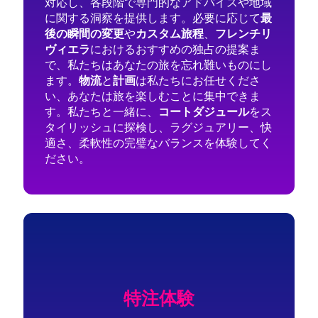
対応し、各段階で専門的なアドバイスや地域
に関する洞察を提供します。必要に応じて
最
後の瞬間の変更
や
カスタム旅程
、
フレンチリ
ヴィエラ
におけるおすすめの独占の提案ま
で、私たちはあなたの旅を忘れ難いものにし
ます。
物流
と
計画
は私たちにお任せくださ
い、あなたは旅を楽しむことに集中できま
す。私たちと一緒に、
コートダジュール
をス
タイリッシュに探検し、ラグジュアリー、快
適さ、柔軟性の完璧なバランスを体験してく
ださい。
特注体験