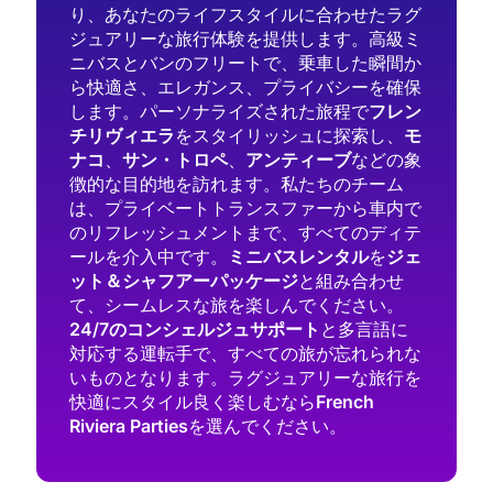
り、あなたのライフスタイルに合わせたラグ
ジュアリーな旅行体験を提供します。高級ミ
ニバスとバンのフリートで、乗車した瞬間か
ら快適さ、エレガンス、プライバシーを確保
します。パーソナライズされた旅程で
フレン
チリヴィエラ
をスタイリッシュに探索し、
モ
ナコ
、
サン・トロペ
、
アンティーブ
などの象
徴的な目的地を訪れます。私たちのチーム
は、プライベートトランスファーから車内で
のリフレッシュメントまで、すべてのディテ
ールを介入中です。
ミニバスレンタル
を
ジェ
ット＆シャフアーパッケージ
と組み合わせ
て、シームレスな旅を楽しんでください。
24/7のコンシェルジュサポート
と多言語に
対応する運転手で、すべての旅が忘れられな
いものとなります。ラグジュアリーな旅行を
快適にスタイル良く楽しむなら
French
Riviera Parties
を選んでください。