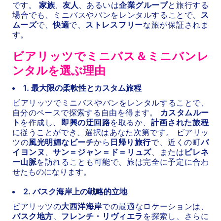
です。
家族
、
友人
、あるいは
企業グループ
と旅行する
場合でも、ミニバスやバンをレンタルすることで、
ス
ムーズ
で、
快適
で、
ストレスフリー
な旅が保証されま
す。
ビアリッツでミニバス＆ミニバンレ
ンタルを選ぶ理由
1. 最大限の柔軟性とカスタム旅程
ビアリッツでミニバスやバンをレンタルすることで、
自分のペースで探索する自由を得ます。
カスタムルー
ト
を作成し、
即興の迂回路
を取るか、
計画された旅程
に従うことができ、選択はあなた次第です。 ビアリッ
ツの
風光明媚なビーチ
から
日帰り旅行
で、近くの町
バ
イヨンヌ
、
サン＝ジャン＝ド＝リュズ
、または
ピレネ
ー山脈
を訪れることも可能で、旅は完全に予定に合わ
せたものになります。
2. バスク海岸上の戦略的立地
ビアリッツの
大西洋海岸
での最適なロケーションは、
バスク地方
、
フレンチ・リヴィエラ
を探索し、さらに