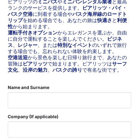
ビアリッツの
ミニバス
や
ミニバンレンタル業者
と最高
ランクのサービスを提供します。
ビアリッツ・パイ・
バスク空港
に到着する場合や
バスク海岸線のロードト
リップ
を始める場合でも、あなたの旅は
快適さ
と
利便
性
から始まります。
運転手付きオプション
からエレガンスを選ぶか、自由
に自分で運転することを楽しんでください。
ビジネ
ス
、
レジャー
、または
特別なイベント
のいずれで旅行
する場合でも、忘れられない体験を約束します。
空港送迎
から景色を楽しむ日帰り旅行まで、あなたの
冒険は
ビアリッツ
で始まります。ビアリッツは
サーフ
文化
、
沿岸の魅力
、
バスクの誇り
で有名な街です。
Name and Surname
Company (If applicable)