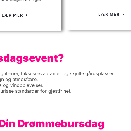
LÆR MER
LÆR MER
ursdagsevent?
, gallerier, luksusrestauranter og skjulte gårdsplasser.
ign og atmosfære.
rs og vinopplevelser.
suriøse standarder for gjestfrihet.
or Din Drømmebursdag