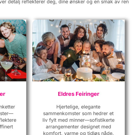
hver detalj reflekterer deg, dine ønsker og en smak av ren
er
Eldres Feiringer
nketter
Hjertelige, elegante
ester—
sammenkomster som hedrer et
flektere
liv fylt med minner—sofistikerte
finert
arrangementer designet med
komfort, varme og tidløs nåde.