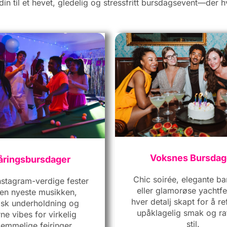
 din til et hevet, gledelig og stressfritt bursdagsevent—der 
Voksnes Bursdag
åringsbursdager
Chic soirée, elegante ba
nstagram-verdige fester
eller glamorøse yachtf
en nyeste musikken,
hver detalj skapt for å re
sk underholdning og
upåklagelig smak og raf
e vibes for virkelig
stil.
lemmelige feiringer.