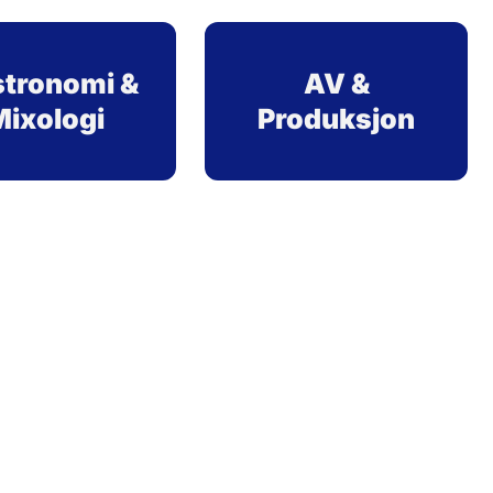
tronomi &
AV &
Mixologi
Produksjon