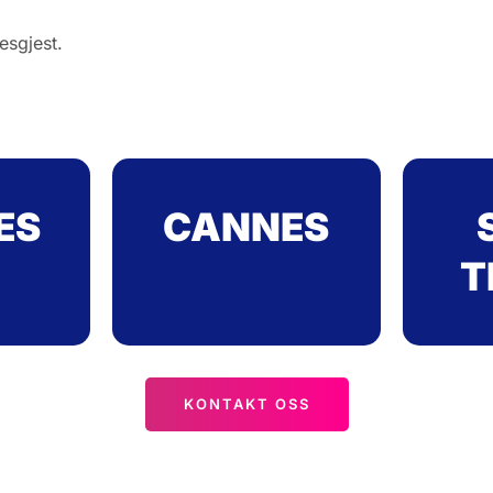
esgjest.
ES
CANNES
T
KONTAKT OSS