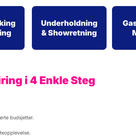
king
Underholdning
Gas
ing
& Showretning
ing i 4 Enkle Steg
rte budsjetter.
steopplevelse.