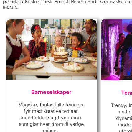
perfekt orkestrert fest. French Riviera Parties er nøkkelen
luksus.
Barneselskaper
Ten
Magiske, fantasifulle feiringer
Trendy, I
fylt med kreative temaer,
med d
underholdere og trygg moro
dynami
som gjør hver drøm til varige
modern
minner.
uforg