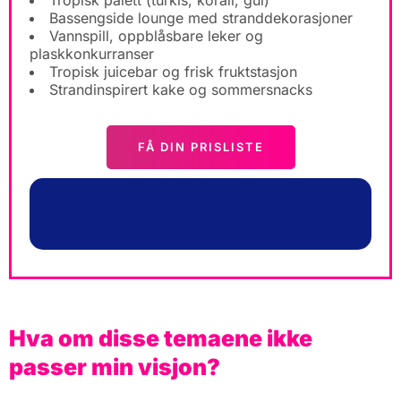
Tropisk palett (turkis, korall, gul)
Bassengside lounge med stranddekorasjoner
Vannspill, oppblåsbare leker og
plaskkonkurranser
Tropisk juicebar og frisk fruktstasjon
Strandinspirert kake og sommersnacks
FÅ DIN PRISLISTE
Hva om disse temaene ikke
passer min visjon?