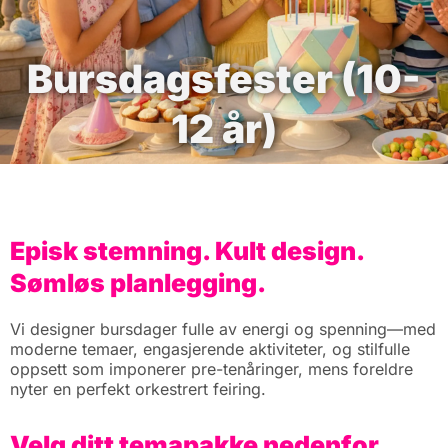
Bursdagsfester (10-
12 år)
Episk stemning. Kult design.
Sømløs planlegging.
Vi designer bursdager fulle av energi og spenning—med
moderne temaer, engasjerende aktiviteter, og stilfulle
oppsett som imponerer pre-tenåringer, mens foreldre
nyter en perfekt orkestrert feiring.
Velg ditt temapakke nedenfor