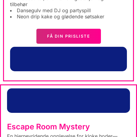
tilbehør
Dansegulv med DJ og partyspill
Neon drip kake og glødende søtsaker
FÅ DIN PRISLISTE
Escape Room Mystery
En hjernevridende opplevelse for kloke hoder—