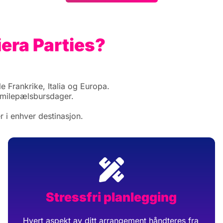
iera Parties?
e Frankrike, Italia og Europa.
 milepælsbursdager.
r i enhver destinasjon.
Stressfri planlegging
Hvert aspekt av ditt arrangement håndteres fra