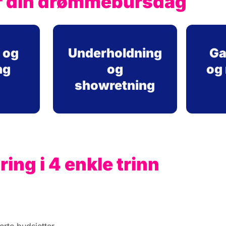
r din drømmebursdag
 og
Underholdning
Ga
ng
og
og
showretning
ing i 4 enkle trinn