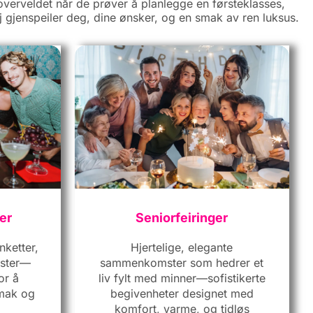
overveldet når de prøver å planlegge en førsteklasses,
lj gjenspeiler deg, dine ønsker, og en smak av ren luksus.
er
Seniorfeiringer
nketter,
Hjertelige, elegante
ester—
sammenkomster som hedrer et
or å
liv fylt med minner—sofistikerte
smak og
begivenheter designet med
komfort, varme, og tidløs