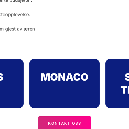
rte budsjetter.
esteopplevelse.
om gjest av æren
S
MONACO
T
KONTAKT OSS