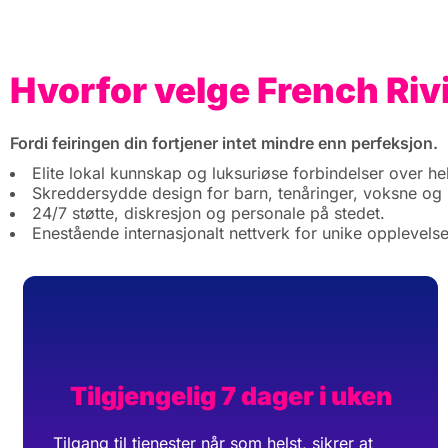
Hvorfor velge French Riv
Fordi feiringen din fortjener intet mindre enn perfeksjon.
Elite lokal kunnskap og luksuriøse forbindelser over hel
Skreddersydde design for barn, tenåringer, voksne og
24/7 støtte, diskresjon og personale på stedet.
Enestående internasjonalt nettverk for unike opplevelse
Tilgjengelig 7 dager i uken
Tilgang til tjenester når som helst, sikrer at