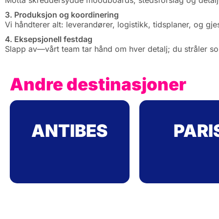
Motta skreddersydde moodboards, stedsforslag og detalje
3. Produksjon og koordinering
Vi håndterer alt: leverandører, logistikk, tidsplaner, og gj
4. Eksepsjonell festdag
Slapp av—vårt team tar hånd om hver detalj; du stråler s
Andre destinasjoner
ANTIBES
PARI