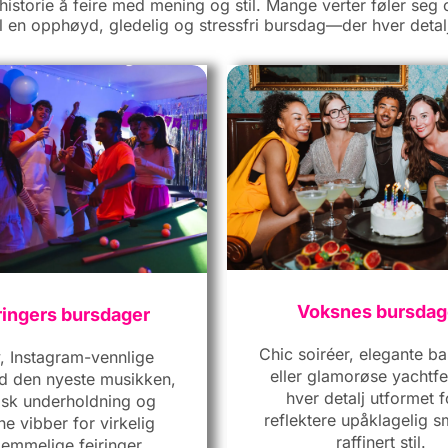
storie å feire med mening og stil. Mange verter føler seg 
til en opphøyd, gledelig og stressfri bursdag—der hver deta
Voksnes bursdag
ingers bursdager
Chic soiréer, elegante ba
, Instagram-vennlige
eller glamorøse yachtf
d den nyeste musikken,
hver detalj utformet f
sk underholdning og
reflektere upåklagelig 
e vibber for virkelig
raffinert stil.
lemmelige feiringer.