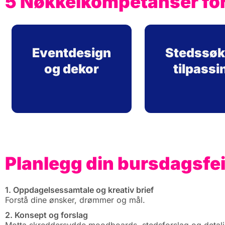
5 Nøkkelkompetanser fo
Eventdesign
Stedssøk
og dekor
tilpassi
Planlegg din bursdagsfeir
1. Oppdagelsessamtale og kreativ brief
Forstå dine ønsker, drømmer og mål.
2. Konsept og forslag