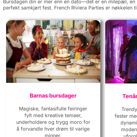
Bursdagen din er mer enn en dato—det er en milepæl, en hi
perfekt samkjørt fest. French Riviera Parties er nøkkelen 
Barnas bursdager
Tenår
Magiske, fantasifulle feiringer
Trendy
fylt med kreative temaer,
fester me
underholdere og trygg moro for
dynami
å forvandle hver drøm til varige
modern
minner.
uforg