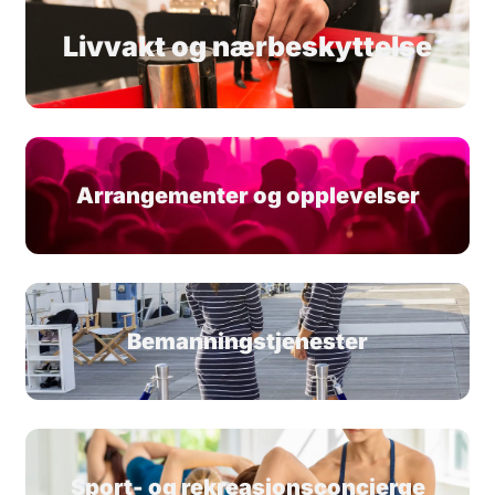
Livvakt og nærbeskyttelse
Arrangementer og opplevelser
Bemanningstjenester
Sport- og rekreasjonsconcierge