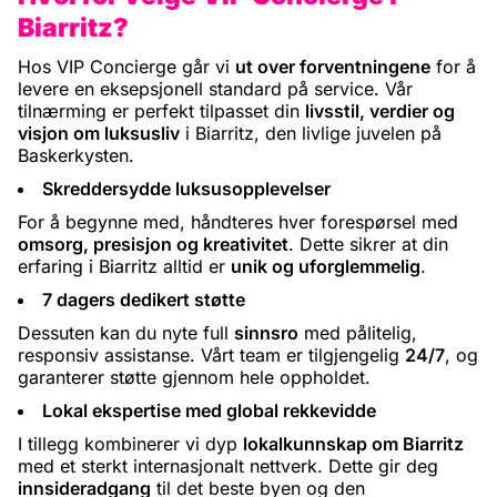
Biarritz?
Hos VIP Concierge går vi
ut over forventningene
for å
levere en eksepsjonell standard på service. Vår
tilnærming er perfekt tilpasset din
livsstil, verdier og
visjon om luksusliv
i Biarritz, den livlige juvelen på
Baskerkysten.
Skreddersydde luksusopplevelser
For å begynne med, håndteres hver forespørsel med
omsorg, presisjon og kreativitet
. Dette sikrer at din
erfaring i Biarritz alltid er
unik og uforglemmelig
.
7 dagers dedikert støtte
Dessuten kan du nyte full
sinnsro
med pålitelig,
responsiv assistanse. Vårt team er tilgjengelig
24/7
, og
garanterer støtte gjennom hele oppholdet.
Lokal ekspertise med global rekkevidde
I tillegg kombinerer vi dyp
lokalkunnskap om Biarritz
med et sterkt internasjonalt nettverk. Dette gir deg
innsideradgang
til det beste byen og den