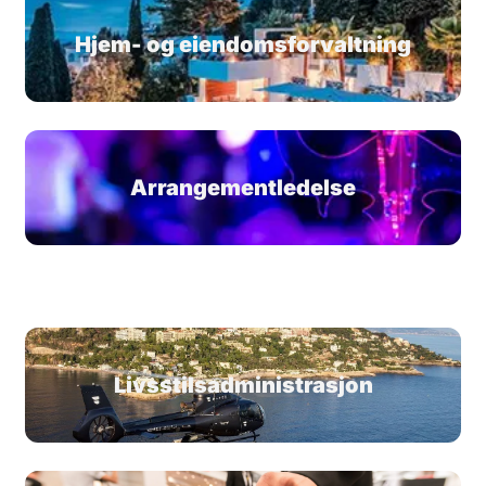
Hjem- og eiendomsforvaltning
Arrangementledelse
Livsstilsadministrasjon