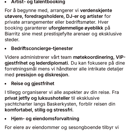
Artist- og talentbooking
For å begynne med, arrangerer vi
verdenskjente
utøvere, foredragsholdere, DJ-er og artister
for
private arrangementer eller bedriftsmøter. Hver
booking garanterer
uforglemmelige øyeblikk
på
Biarritz sine mest prestisjefylte arenaer og eksklusive
steder.
Bedriftsconcierge-tjenester
Videre administrerer vårt team
møtekoordinering, VIP-
gjestfrihet og lederdiplomati
. Du kan fokusere på dine
forretningsmål mens vi håndterer alle intrikate detaljer
med
presisjon og diskresjon
.
Reise og gjestfrihet
I tillegg organiserer vi alle aspekter av din reise. Fra
privat jetfly og luksushoteller
til eksklusive
yachtcharter langs Baskerkysten, forblir reisen din
komfortabel, stilig og stressfri
.
Hjem- og eiendomsforvaltning
For eiere av eiendommer og sesongboende tilbyr vi