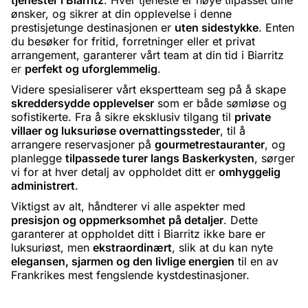
tjenester i Biarritz
. Hver tjeneste er nøye tilpasset dine
ønsker, og sikrer at din opplevelse i denne
prestisjetunge destinasjonen er
uten sidestykke
. Enten
du besøker for fritid, forretninger eller et privat
arrangement, garanterer vårt team at din tid i Biarritz
er
perfekt og uforglemmelig
.
Videre spesialiserer vårt ekspertteam seg på å skape
skreddersydde opplevelser
som er både sømløse og
sofistikerte. Fra å sikre eksklusiv tilgang til
private
villaer og luksuriøse overnattingssteder
, til å
arrangere reservasjoner på
gourmetrestauranter
, og
planlegge
tilpassede turer langs Baskerkysten
, sørger
vi for at hver detalj av oppholdet ditt er
omhyggelig
administrert
.
Viktigst av alt, håndterer vi alle aspekter med
presisjon og oppmerksomhet på detaljer
. Dette
garanterer at oppholdet ditt i Biarritz ikke bare er
luksuriøst, men
ekstraordinært
, slik at du kan nyte
elegansen, sjarmen og den livlige energien
til en av
Frankrikes mest fengslende kystdestinasjoner.