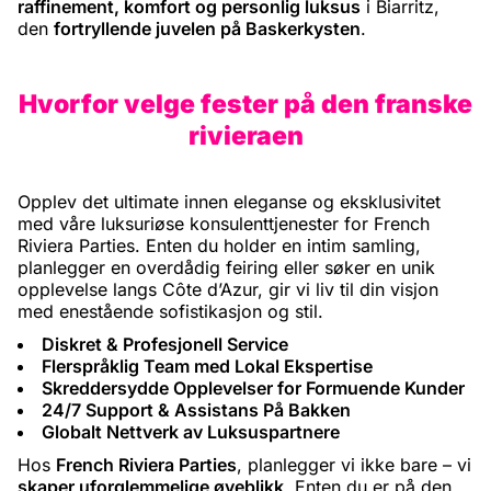
raffinement, komfort og personlig luksus
i Biarritz,
den
fortryllende juvelen på Baskerkysten
.
Hvorfor velge fester på den franske
rivieraen
Opplev det ultimate innen eleganse og eksklusivitet
med våre luksuriøse konsulenttjenester for French
Riviera Parties. Enten du holder en intim samling,
planlegger en overdådig feiring eller søker en unik
opplevelse langs Côte d’Azur, gir vi liv til din visjon
med enestående sofistikasjon og stil.
Diskret & Profesjonell Service
Flerspråklig Team med Lokal Ekspertise
Skreddersydde Opplevelser for Formuende Kunder
24/7 Support & Assistans På Bakken
Globalt Nettverk av Luksuspartnere
Hos
French Riviera Parties
, planlegger vi ikke bare – vi
skaper uforglemmelige øyeblikk
. Enten du er på den