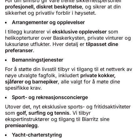
For din sinnsro gir våre trente sikkerhetspersonell
profesjonell, diskret beskyttelse
, og sikrer at din
sikkerhet og privatliv forblir i høysetet.
Arrangementer og opplevelser
I tillegg kuraterer vi
eksklusive opplevelser
som
helikopterturer over Baskerkysten, private vinturer og
luksuriøse utflukter. Hver detalj er
tilpasset dine
preferanser
.
Bemanningstjenester
For å støtte din livsstil tilbyr vi tilgang til et nettverk av
nøye utvalgte fagfolk, inkludert
private kokker,
sjåfører og barnepiker
, alle valgt for å møte dine
spesifikke krav.
Sport- og rekreasjonsconcierge
Utover det, nyt eksklusive sports- og fritidsaktiviteter
som
golf, surfing og tennis
. Vi tilbyr
ekspertinstruktører og tilgang til Biarritz sine
premieanlegg
.
Yacht-charterstyring