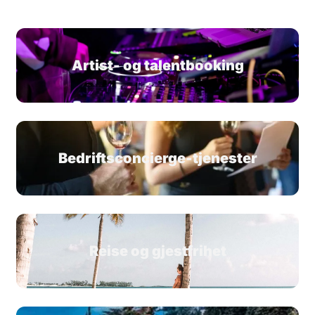
Artist- og talentbooking
Bedriftsconcierge-tjenester
Reise og gjestfrihet