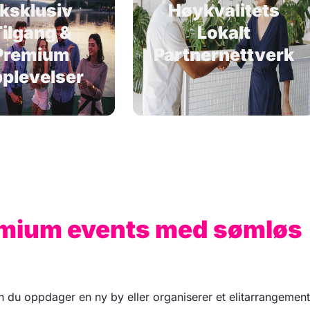
ksklusiv
Høykvalitets
ilgang &
Lokalt
Premium
Partnernettverk
plevelser
remium events med sømløs
 du oppdager en ny by eller organiserer et elitarrangement