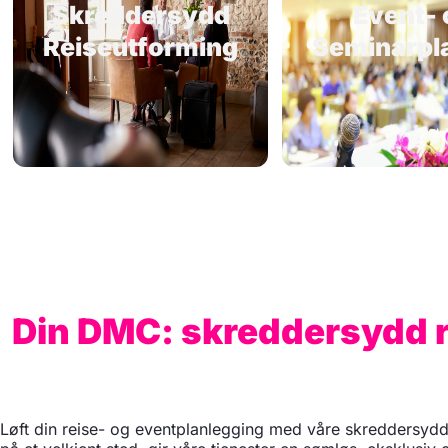
Skreddersydd
Event- 
Reiseutforming
Seminarpl
Din DMC: skreddersydd r
Løft din reise- og eventplanlegging med våre skreddersydde