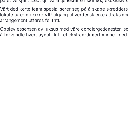
på et velkjent sted, gir våre tjenester en sømløs, eksklusiv
Vårt dedikerte team spesialiserer seg på å skape skredders
lokale turer og sikre VIP-tilgang til verdenskjente attraksjon
arrangement utføres feilfritt.
Opplev essensen av luksus med våre conciergetjenester, som 
å forvandle hvert øyeblikk til et ekstraordinært minne, m