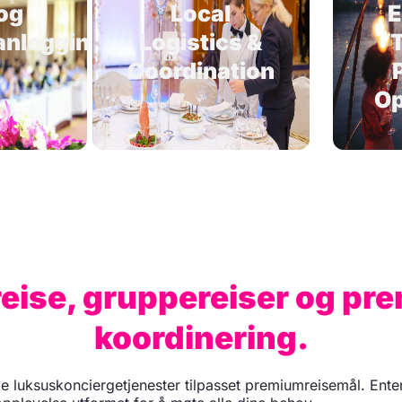
og
Local
E
anlegging
Logistics &
T
Coordination
Op
eise, gruppereiser og p
koordinering.
 luksuskonciergetjenester tilpasset premiumreisemål. Enten