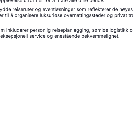
 opplevelse utformet for å møte alle dine behov.
ydde reiseruter og eventløsninger som reflekterer de høyest
er til å organisere luksuriøse overnattingssteder og privat tr
inkluderer personlig reiseplanlegging, sømløs logistikk og 
ed eksepsjonell service og enestående bekvemmelighet.