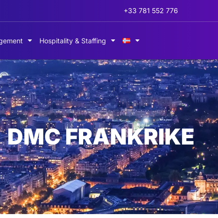
+33 781 552 776
gement
Hospitality & Staffing
DMC FRANKRIKE