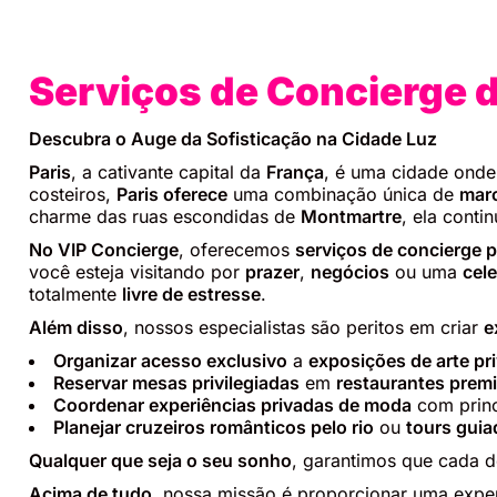
Serviços de Concierge d
Descubra o Auge da Sofisticação na Cidade Luz
Paris
, a cativante capital da
França
, é uma cidade ond
costeiros,
Paris oferece
uma combinação única de
marc
charme das ruas escondidas de
Montmartre
, ela conti
No VIP Concierge
, oferecemos
serviços de concierge 
você esteja visitando por
prazer
,
negócios
ou uma
cel
totalmente
livre de estresse
.
Além disso
, nossos especialistas são peritos em criar
e
Organizar acesso exclusivo
a
exposições de arte pr
Reservar mesas privilegiadas
em
restaurantes premi
Coordenar experiências privadas de moda
com prin
Planejar cruzeiros românticos pelo rio
ou
tours gui
Qualquer que seja o seu sonho
, garantimos que cada d
Acima de tudo
, nossa missão é proporcionar uma expe