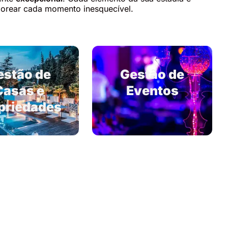
borear cada momento inesquecível.
estão de
Gestão de
Casas e
Eventos
priedades