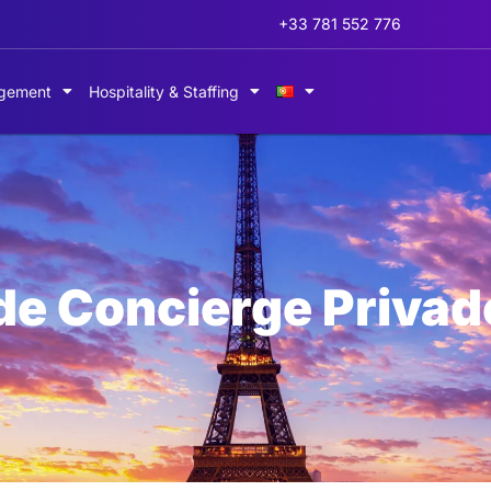
+33 781 552 776
gement
Hospitality & Staffing
de Concierge Privad