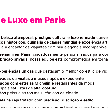
e Luxo em Paris
e
beleza atemporal
,
prestígio cultural
e
luxo refinado
conve
os históricos
,
culinária de classe mundial
e
excelência art
nua a encantar os viajantes com sua elegância incomparável
premium em Paris
, cuidadosamente personalizados para com
ebração privada
, nossa equipe está comprometida em torna
xperiências únicas
que destacam o melhor do estilo de vid
ivadas
ou
visitas a museus após o expediente
ados com estrelas Michelin
e restaurantes da moda
cipais
estilistas de alta-costura
ados
pelos distritos mais icônicos da cidade
etalhe seja tratado com
precisão
,
discrição
e
estilo
.
riência que seja não apenas
confortável
, mas verdadeiram