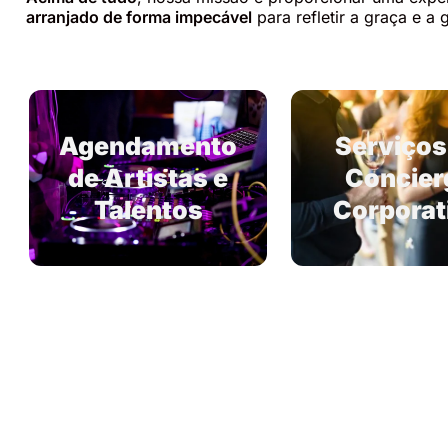
arranjado de forma impecável
para refletir a graça e a
Agendamento
Serviços
de Artistas e
Concier
Talentos
Corporat