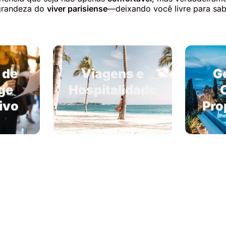
 grandeza do
viver parisiense
—deixando você livre para sa
 de
Viagens e
G
ge
Hospitalidade
ivo
Pro