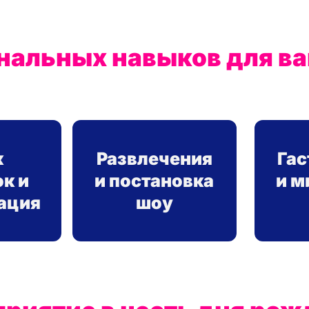
альных навыков для ва
к
Развлечения
Га
к и
и постановка
и м
ация
шоу