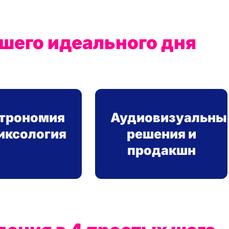
шего идеального дня
строномия
Аудиовизуальны
иксология
решения и
продакшн