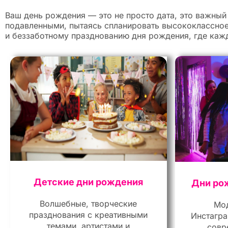
Ваш день рождения — это не просто дата, это важный 
подавленными, пытаясь спланировать высококлассное,
и беззаботному празднованию дня рождения, где кажд
Детские дни рождения
Дни ро
Волшебные, творческие
Мод
празднования с креативными
Инстагра
темами, артистами и
совр