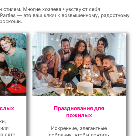
и стилем. Многие хозяева чувствуют себя
 Parties — это ваш ключ к возвышенному, радостному
 роскоши.
ослых
Празднования для
пожилых
ки,
 или
Искренние, элегантные
а яхте
собрания, чтобы почтить