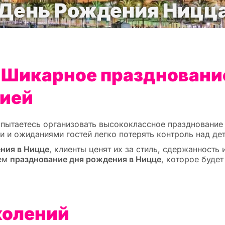
День Рождения Ницц
Шикарное празднование
цией
попытаетесь организовать высококлассное праздновани
 и ожиданиями гостей легко потерять контроль над дет
ния в Ницце
, клиенты ценят их за стиль, сдержанность
уем
празднование дня рождения в Ницце
, которое буде
колений