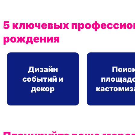
5 ключевых профессион
рождения
Дизайн
Поис
событий и
площадо
декор
кастомиз