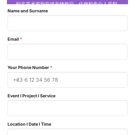
Name and Surname
Email
*
Your Phone Number
*
Event I Project I Service
Location I Date I Time