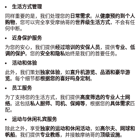
生活方式管理
同样重要的是，我们处理您的
日常需求
。从
健康预约到个人
购物
，您可以完全享受摩纳哥的
世界级生活方式
，不会有任
何中断。
近身保护服务
为您的安心，我们提供
经过培训的安保人员
，提供
专业、低
调的保护
。您的
安全和隐私
始终是我们的首要任务。
活动和体验
此外，我们策划
独家体验
，如
直升机游览、品酒和豪华游
览
。每个细节都
根据您的喜好吗身定制
。
员工服务
为了支持您的生活方式，我们提供
高度筛选的专业人士网
络
。这包括
私人厨师、司机、保姆等
，根据您的
具体需求
匹
配。
运动与休闲礼宾服务
除此之外，享受
独家的运动和休闲活动
，如
高尔夫、网球和
帆船
。我们提供
专业教练
，并接触摩纳哥的
顶级设施
。