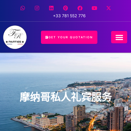
+33 781 552 776
GET YOUR QUOTATION
CONCIERGE 
EVENT 
HOSPITALIT
摩纳哥私人礼宾服务