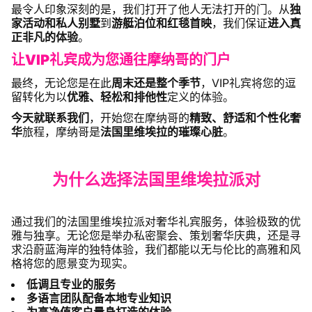
最令人印象深刻的是，我们打开了他人无法打开的门。从
独
家活动和私人别墅
到
游艇泊位和红毯首映
，我们保证
进入真
正非凡的体验
。
让VIP礼宾成为您通往摩纳哥的门户
最终，无论您是在此
周末还是整个季节
，VIP礼宾将您的逗
留转化为以
优雅、轻松和排他性
定义的体验。
今天就联系我们
，开始您在摩纳哥的
精致、舒适和个性化奢
华
旅程，摩纳哥是
法国里维埃拉的璀璨心脏
。
为什么选择法国里维埃拉派对
通过我们的法国里维埃拉派对奢华礼宾服务，体验极致的优
雅与独享。无论您是举办私密聚会、策划奢华庆典，还是寻
求沿蔚蓝海岸的独特体验，我们都能以无与伦比的高雅和风
格将您的愿景变为现实。
低调且专业的服务
多语言团队配备本地专业知识