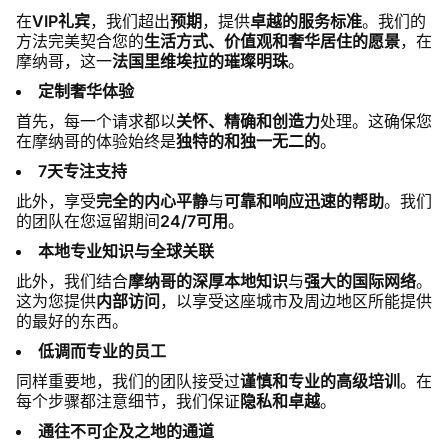
在
VIP礼宾
，我们超出
预期
，提供
卓越的服务标准
。我们的
方法完美契合您的
生活方式、价值观和奢华居住的愿景
，在
摩纳哥，这一
法国里维埃拉的璀璨明珠
。
定制奢华体验
首先，每一个请求都以
关怀、精确和创造力
处理。这确保您
在摩纳哥的体验始终是
独特的和独一无二的
。
7天专注支持
此外，享受
完全的内心平静
与
可靠和响应迅速的帮助
。我们
的团队在您逗留期间
24/7可用
。
本地专业知识与全球关联
此外，我们结合
摩纳哥的深厚本地知识
与
强大的国际网络
。
这为您提供
内部访问
，以享受这座城市及周边地区所能提供
的最好的东西。
低调而专业的员工
同样重要地，我们的团队接受过
谨慎和专业的高级培训
。在
每个步骤都注意细节，我们保证
隐私和卓越
。
通往不可企及之地的通道