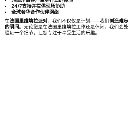
为高净值客户量身打造的体验
24/7支持并提供现场协助
全球奢华合作伙伴网络
在
法国里维埃拉派对
，我们不仅仅是计划——我们
创造难忘
的瞬间
。无论您是在法国里维埃拉工作还是休闲，我们会处
理每一个细节，让您专注于享受生活的乐趣。
世界一流的专业知识
凭借多年的奢华活动策划经验，我们的团队
提供无缝而高雅的活动。我们的礼宾服务通
过管理每一个细节，确保从开始到结束的完
美和提升的体验。