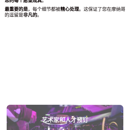
您的每个愿望成真
。
最重要的是
，每个细节都被
精心处理
。这保证了您在摩纳哥
的逗留是
非凡的
。
艺术家和人才预订
企业礼宾服务