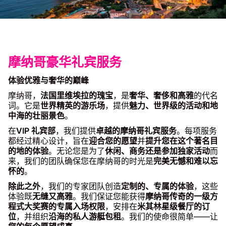
摩纳哥豪华礼宾服务
体验优雅与奢华的巅峰
摩纳哥，
法国里维埃拉的瑰宝
，是
奢华、奢侈和高雅
的代名
词。它是
世界精英的游乐场
，提供
魅力、世界级的活动和地
中海的壮丽景色
。
在
VIP 礼宾部
，我们提供
卓越的摩纳哥礼宾服务
。每项服务
都经过精心设计，旨在
迎合您的愿望
并
提升您在这个著名目
的地的体验
。无论您是为了
休闲、商务还是参加独家活动
而
来，我们的团队确保您在摩纳哥的时光是
完美无憾和难以忘
怀的
。
除此之外
，我们的专家团队创造
定制的、专属的体验
，这些
体验既
无缝又高雅
。我们保证您能获得
摩纳哥传奇的一级方
程式大奖赛的专属入场权限
，安排在
米其林星级餐厅的订
位
，并组织
沿海的私人游艇包租
。我们的使命很简单——让