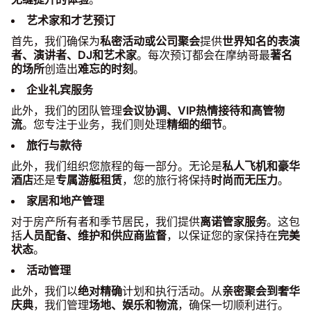
艺术家和才艺预订
首先，我们确保为
私密活动或公司聚会
提供
世界知名的表演
者、演讲者、DJ和艺术家
。每次预订都会在摩纳哥最
著名
的场所
创造出
难忘的时刻
。
企业礼宾服务
此外，我们的团队管理
会议协调、VIP热情接待和高管物
流
。您专注于业务，我们则处理
精细的细节
。
旅行与款待
此外，我们组织您旅程的每一部分。无论是
私人飞机和豪华
酒店
还是
专属游艇租赁
，您的旅行将保持
时尚而无压力
。
家居和地产管理
对于房产所有者和季节居民，我们提供
离诺管家服务
。这包
括
人员配备、维护和供应商监督
，以保证您的家保持在
完美
状态
。
活动管理
此外，我们以
绝对精确
计划和执行活动。从
亲密聚会到奢华
庆典
，我们管理
场地、娱乐和物流
，确保一切顺利进行。