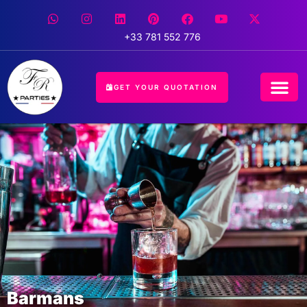
+33 781 552 776
GET YOUR QUOTATION
CONCIERGE 
EVENT 
HOSPITALIT
Barmans