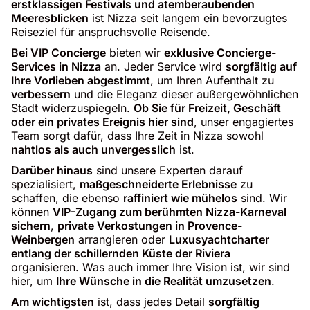
erstklassigen Festivals und atemberaubenden
Meeresblicken
ist Nizza seit langem ein bevorzugtes
Reiseziel für anspruchsvolle Reisende.
Bei VIP Concierge
bieten wir
exklusive Concierge-
Services in Nizza
an. Jeder Service wird
sorgfältig auf
Ihre Vorlieben abgestimmt
, um Ihren Aufenthalt zu
verbessern
und die Eleganz dieser außergewöhnlichen
Stadt widerzuspiegeln.
Ob Sie für Freizeit, Geschäft
oder ein privates Ereignis hier sind
, unser engagiertes
Team sorgt dafür, dass Ihre Zeit in Nizza sowohl
nahtlos als auch unvergesslich
ist.
Darüber hinaus
sind unsere Experten darauf
spezialisiert,
maßgeschneiderte Erlebnisse
zu
schaffen, die ebenso
raffiniert wie mühelos
sind. Wir
können
VIP-Zugang zum berühmten Nizza-Karneval
sichern
,
private Verkostungen in Provence-
Weinbergen
arrangieren oder
Luxusyachtcharter
entlang der schillernden Küste der Riviera
organisieren. Was auch immer Ihre Vision ist, wir sind
hier, um
Ihre Wünsche in die Realität umzusetzen
.
Am wichtigsten
ist, dass jedes Detail
sorgfältig