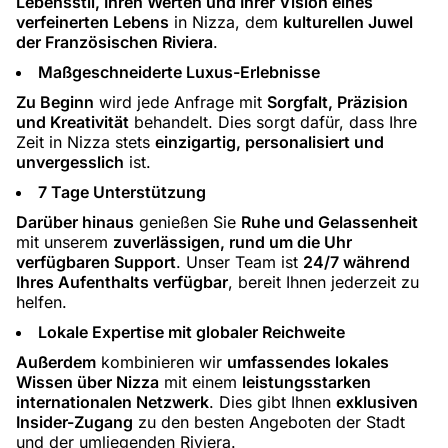
Lebensstil, Ihren Werten und Ihrer Vision eines
verfeinerten Lebens
in Nizza, dem
kulturellen Juwel
der Französischen Riviera
.
Maßgeschneiderte Luxus-Erlebnisse
Zu Beginn
wird jede Anfrage mit
Sorgfalt, Präzision
und Kreativität
behandelt. Dies sorgt dafür, dass Ihre
Zeit in Nizza stets
einzigartig, personalisiert und
unvergesslich
ist.
7 Tage Unterstützung
Darüber hinaus
genießen Sie
Ruhe und Gelassenheit
mit unserem
zuverlässigen, rund um die Uhr
verfügbaren Support
. Unser Team ist
24/7 während
Ihres Aufenthalts verfügbar
, bereit Ihnen jederzeit zu
helfen.
Lokale Expertise mit globaler Reichweite
Außerdem
kombinieren wir
umfassendes lokales
Wissen über Nizza
mit einem
leistungsstarken
internationalen Netzwerk
. Dies gibt Ihnen
exklusiven
Insider-Zugang
zu den besten Angeboten der Stadt
und der umliegenden Riviera.