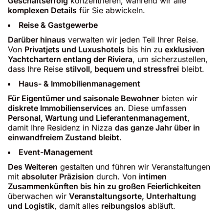
Geschäftserfolg
konzentrieren, während wir alle
komplexen Details
für Sie abwickeln.
Reise & Gastgewerbe
Darüber hinaus
verwalten wir jeden Teil Ihrer Reise.
Von
Privatjets und Luxushotels
bis hin zu
exklusiven
Yachtchartern entlang der Riviera
, um sicherzustellen,
dass Ihre Reise
stilvoll, bequem und stressfrei
bleibt.
Haus- & Immobilienmanagement
Für Eigentümer und saisonale Bewohner
bieten wir
diskrete Immobilienservices
an. Diese umfassen
Personal, Wartung und Lieferantenmanagement
,
damit Ihre Residenz in Nizza
das ganze Jahr über in
einwandfreiem Zustand bleibt
.
Event-Management
Des Weiteren
gestalten und führen wir Veranstaltungen
mit
absoluter Präzision
durch. Von
intimen
Zusammenkünften bis hin zu großen Feierlichkeiten
überwachen wir
Veranstaltungsorte, Unterhaltung
und Logistik
, damit alles
reibungslos
abläuft.