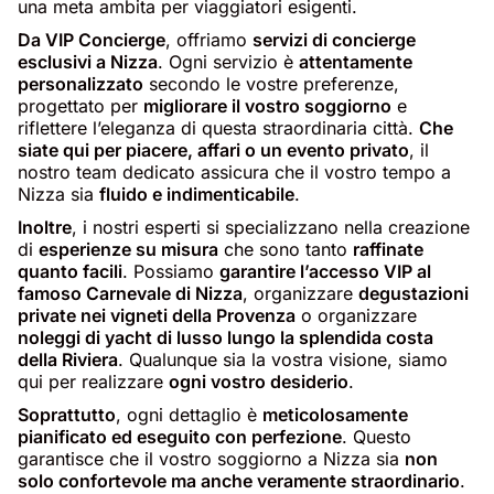
una meta ambita per viaggiatori esigenti.
Da VIP Concierge
, offriamo
servizi di concierge
esclusivi a Nizza
. Ogni servizio è
attentamente
personalizzato
secondo le vostre preferenze,
progettato per
migliorare il vostro soggiorno
e
riflettere l’eleganza di questa straordinaria città.
Che
siate qui per piacere, affari o un evento privato
, il
nostro team dedicato assicura che il vostro tempo a
Nizza sia
fluido e indimenticabile
.
Inoltre
, i nostri esperti si specializzano nella creazione
di
esperienze su misura
che sono tanto
raffinate
quanto facili
. Possiamo
garantire l’accesso VIP al
famoso Carnevale di Nizza
, organizzare
degustazioni
private nei vigneti della Provenza
o organizzare
noleggi di yacht di lusso lungo la splendida costa
della Riviera
. Qualunque sia la vostra visione, siamo
qui per realizzare
ogni vostro desiderio
.
Soprattutto
, ogni dettaglio è
meticolosamente
pianificato ed eseguito con perfezione
. Questo
garantisce che il vostro soggiorno a Nizza sia
non
solo confortevole ma anche veramente straordinario
.