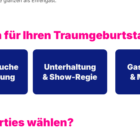
e glänzen als Ehrengast.
 für Ihren Traumgeburtst
suche
Unterhaltung
Ga
sung
& Show-Regie
& 
rties wählen?