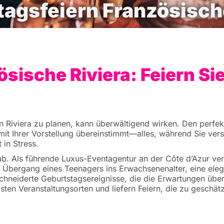
agsfeiern Französisch
sische Riviera: Feiern Si
 Riviera zu planen, kann überwältigend wirken. Den perfekt
l mit Ihrer Vorstellung übereinstimmt—alles, während Sie ve
 in Stress.
 ab. Als führende Luxus-Eventagentur an der Côte d’Azur ve
den Übergang eines Teenagers ins Erwachsenenalter, eine el
chneiderte Geburtstagsereignisse, die die Erwartungen übe
sten Veranstaltungsorten und liefern Feiern, die zu geschä