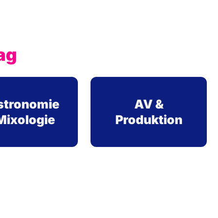
ag
stronomie
AV &
Mixologie
Produktion