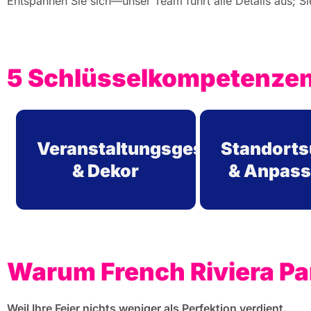
Entspannen Sie sich—unser Team führt alle Details aus; Si
5 Schlüsselkompetenzen
Veranstaltungsgestaltung
Standort
& Dekor
& Anpas
Warum French Riviera Pa
Weil Ihre Feier nichts weniger als Perfektion verdient.