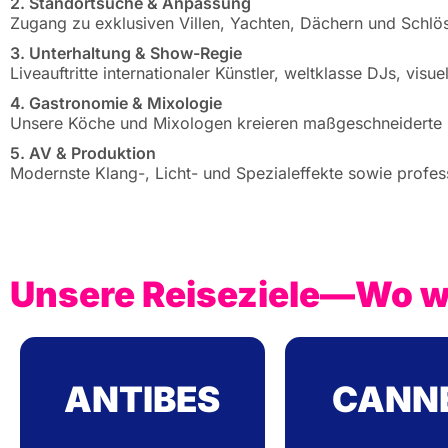
2. Standortsuche & Anpassung
Zugang zu exklusiven Villen, Yachten, Dächern und Schlöss
3. Unterhaltung & Show-Regie
Liveauftritte internationaler Künstler, weltklasse DJs, v
4. Gastronomie & Mixologie
Unsere Köche und Mixologen kreieren maßgeschneiderte Me
5. AV & Produktion
Modernste Klang-, Licht- und Spezialeffekte sowie profess
Unsere Reiseziele—Wo we
ANTIBES
CANN