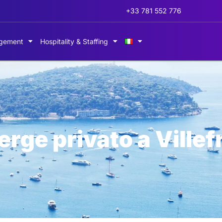
+33 781 552 776
gement
Hospitality & Staffing
ierge privato a Vill