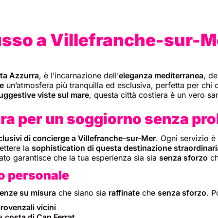
lusso a Villefranche-sur-M
ta Azzurra
, è l’incarnazione dell’
eleganza mediterranea
, d
re
un’atmosfera più tranquilla ed esclusiva, perfetta per chi
uggestive viste sul mare
, questa città costiera è un vero s
ura per un soggiorno senza pr
clusivi di concierge a Villefranche-sur-Mer
. Ogni servizio è
lettere la
sophistication di questa destinazione straordinari
cato garantisce che la tua esperienza sia sia
senza sforzo
c
o personale
ienze su misura
che siano sia
raffinate
che
senza sforzo
. P
rovenzali vicini
la
costa di Cap Ferrat