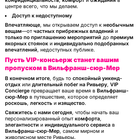
конфиденциальность
,
комфорт
и
ожидания
в
центре всего, что мы делаем.
Доступ к недоступному
Впечатляюще
, мы открываем доступ к
необычным
вещам
—от
частных прибрежных владений
и
только по приглашению мероприятий
до
премиум
якорных стоянок
и
индивидуально подобранных
впечатлений
, недоступных публике.
Пусть VIP-консьерж станет вашим
пропуском в Вильфранш-сюр-Мер
В конечном итоге
, будь то
спокойный уикенд-
отдых
или
длительный побег на Ривьеру
,
VIP
Concierge
превращает ваше время в
Вильфранш-
сюр-Мер
в путешествие, которое определяет
роскошь
,
легкость
и
изящество
.
Свяжитесь с нами сегодня
, чтобы начать ваш
персонализированный опыт
комфорта
,
элегантности
и
индивидуального сервиса
в
Вильфранш-сюр-Мер
, самом мирном и
живописном месте Ривьеры.