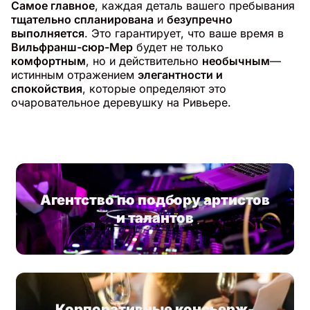
Самое главное
, каждая деталь вашего пребывания
тщательно спланирована
и
безупречно
выполняется
. Это гарантирует, что ваше время в
Вильфранш-сюр-Мер
будет не только
комфортным
, но и действительно
необычным
—
истинным отражением
элегантности и
спокойствия
, которые определяют это
очаровательное деревушку на Ривьере.
Агентство по подбору артистов
и талантов
Корпоративные консьерж-