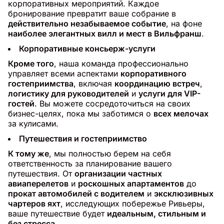
корпоративных мероприятий. Каждое
бронирование превратит ваше собрание в
действительно незабываемое событие
, на фоне
наиболее элегантных вилл и мест в Вильфранш
.
Корпоративные консьерж-услуги
Кроме того
, наша команда профессионально
управляет всеми аспектами
корпоративного
гостеприимства
, включая
координацию встреч
,
логистику для руководителей
и
услуги для VIP-
гостей
. Вы можете сосредоточиться на своих
бизнес-целях, пока мы заботимся о
всех мелочах
за кулисами.
Путешествия и гостеприимство
К тому же
, мы полностью берем на себя
ответственность за планирование вашего
путешествия. От
организации частных
авиаперелетов
и
роскошных апартаментов
до
прокат автомобилей с водителем
и
эксклюзивных
чартеров яхт
, исследующих побережье Ривьеры,
ваше путешествие будет
идеальным, стильным и
без стресса
.