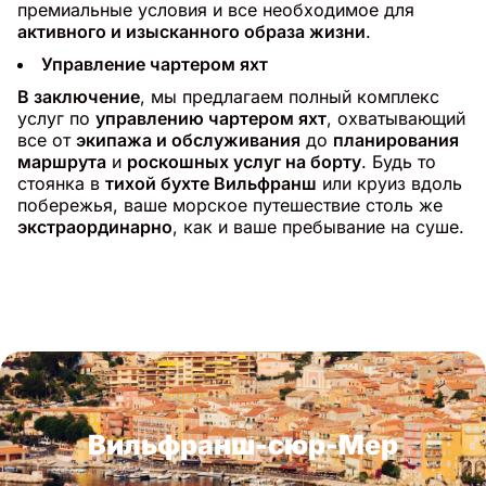
премиальные условия и все необходимое для
активного и изысканного образа жизни
.
Управление чартером яхт
В заключение
, мы предлагаем полный комплекс
услуг по
управлению чартером яхт
, охватывающий
все от
экипажа и обслуживания
до
планирования
маршрута
и
роскошных услуг на борту
. Будь то
стоянка в
тихой бухте Вильфранш
или круиз вдоль
побережья, ваше морское путешествие столь же
экстраординарно
, как и ваше пребывание на суше.
Вильфранш-сюр-Мер