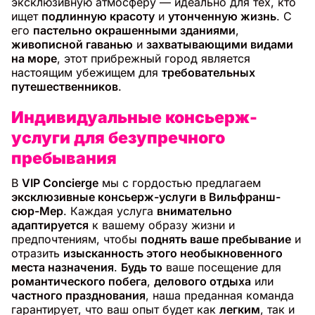
эксклюзивную атмосферу — идеально для тех, кто
ищет
подлинную красоту
и
утонченную жизнь
. С
его
пастельно окрашенными зданиями
,
живописной гаванью
и
захватывающими видами
на море
, этот прибрежный город является
настоящим убежищем для
требовательных
путешественников
.
Индивидуальные консьерж-
услуги для безупречного
пребывания
В
VIP Concierge
мы с гордостью предлагаем
эксклюзивные консьерж-услуги в Вильфранш-
сюр-Мер
. Каждая услуга
внимательно
адаптируется
к вашему образу жизни и
предпочтениям, чтобы
поднять ваше пребывание
и
отразить
изысканность этого необыкновенного
места назначения
.
Будь то
ваше посещение для
романтического побега
,
делового отдыха
или
частного празднования
, наша преданная команда
гарантирует, что ваш опыт будет как
легким
, так и