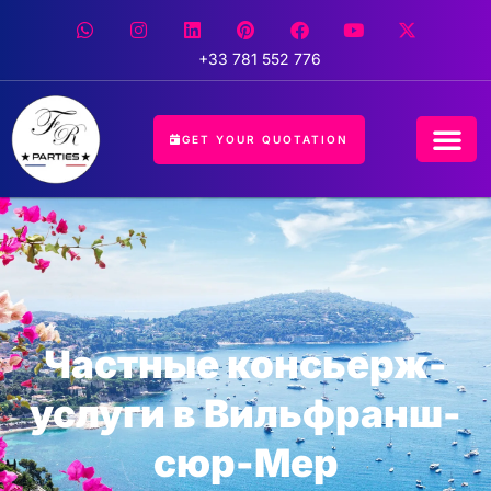
+33 781 552 776
GET YOUR QUOTATION
Частные консьерж-
услуги в Вильфранш-
сюр-Мер