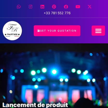
+33 781 552 776
GET YOUR QUOTATION
CONCIERGE 
EVENT 
HOSPITALIT
Lancement de produit