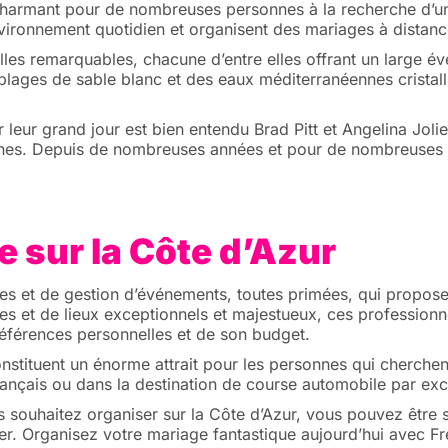
 charmant pour de nombreuses personnes à la recherche d’un
ironnement quotidien et organisent des mariages à distanc
illes remarquables, chacune d’entre elles offrant un large év
lages de sable blanc et des eaux méditerranéennes cristalli
r leur grand jour est bien entendu Brad Pitt et Angelina Jol
annes. Depuis de nombreuses années et pour de nombreuses a
 sur la Côte d’Azur
es et de gestion d’événements, toutes primées, qui proposen
ites et de lieux exceptionnels et majestueux, ces profession
références personnelles et de son budget.
nstituent un énorme attrait pour les personnes qui cherchent
ançais ou dans la destination de course automobile par ex
 souhaitez organiser sur la Côte d’Azur, vous pouvez être 
er. Organisez votre mariage fantastique aujourd’hui avec Fr