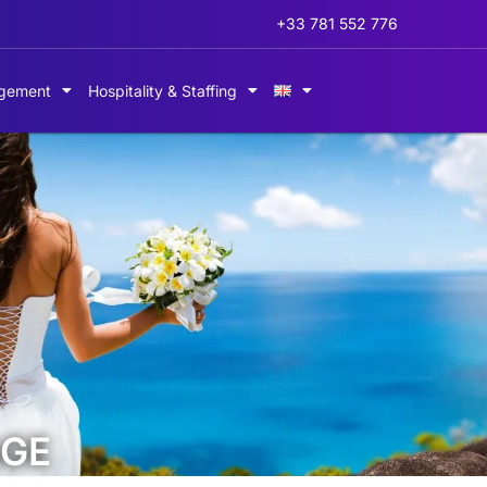
+33 781 552 776
gement
Hospitality & Staffing
AGE