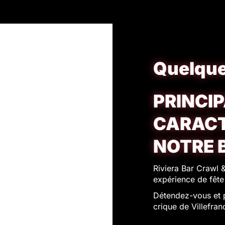
Quelque
PRINCI
CARACT
NOTRE 
Riviera Bar Crawl &
expérience de fête
Détendez-vous et p
crique de Villefran