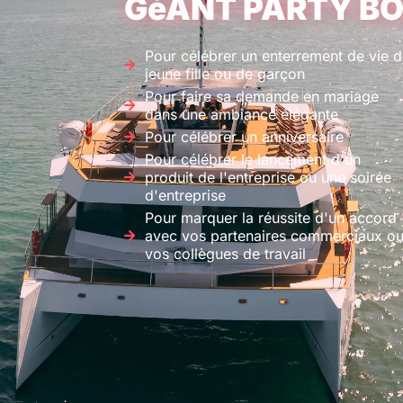
GéANT PARTY B
Pour célébrer un enterrement de vie d
jeune fille ou de garçon
Pour faire sa demande en mariage
dans une ambiance élégante
Pour célébrer un anniversaire
Pour célébrer le lancement d'un
produit de l'entreprise ou une soirée
d'entreprise
Pour marquer la réussite d'un accord
avec vos partenaires commerciaux o
vos collègues de travail