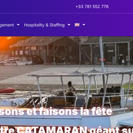
+33 781 552 776
gement
Hospitality & Staffing
he French Riviera Cannes
ons et faisons la fête
votre CATAMARAN géant sur