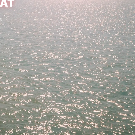
OAT
e
u