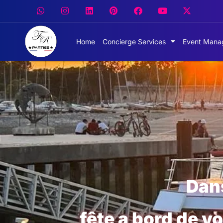
Home
Concierge Services
Event Mana
The Best Party Boat on T
Tropez
Dans
fête a bord de 