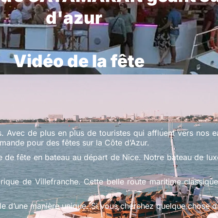
d'azur
Vidéo de la fête
Avec de plus en plus de touristes qui affluent vers nos eau
demande pour des fêtes sur la Côte d’Azur.
nce de fête en bateau au départ de Nice. Notre bateau de l
rique de Villefranche. Cette belle route maritime classiqu
le d’une manière unique. Si vous cherchez quelque chose de d