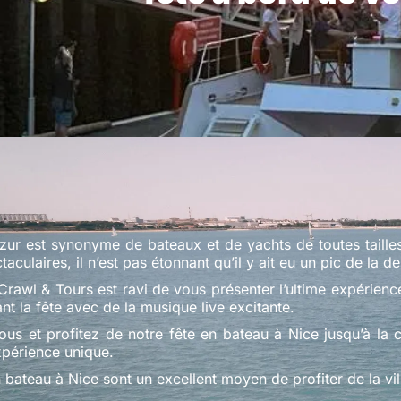
zur est synonyme de bateaux et de yachts de toutes tailles. 
aculaires, il n’est pas étonnant qu’il y ait eu un pic de la 
 Crawl & Tours est ravi de vous présenter l’ultime expérie
ant la fête avec de la musique live excitante.
us et profitez de notre fête en bateau à Nice jusqu’à la c
xpérience unique.
 bateau à Nice sont un excellent moyen de profiter de la vil