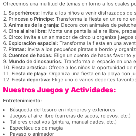
Ofrecemos una multitud de temas en torno a los cuales p
Superhéroes:
Invita a los niños a venir disfrazados de
Princesa o Príncipe:
Transforma la fiesta en un reino e
Animales de la granja:
Decora con animales de peluche 
Cine al aire libre:
Monta una pantalla al aire libre, prep
Circo:
Invita a un animador de circo u organiza juego
Exploración espacial:
Transforma la fiesta en una avent
Piratas:
Invita a los pequeños piratas a bordo y organiz
Cuentos de hadas:
Elige un cuento de hadas favorito y
Mundo de dinosaurios:
Transforma el espacio en una e
Fiesta artística:
Ofrece a los niños la oportunidad de 
Fiesta de playa:
Organiza una fiesta en la playa con j
Fiesta deportiva:
Elige uno o varios deportes favorito
Nuestros Juegos y Actividades:
Entretenimiento:
Búsqueda del tesoro en interiores y exteriores
Juegos al aire libre (carreras de sacos, relevos, etc.)
Talleres creativos (pintura, manualidades, etc.)
Espectáculos de magia
Payaso o animador