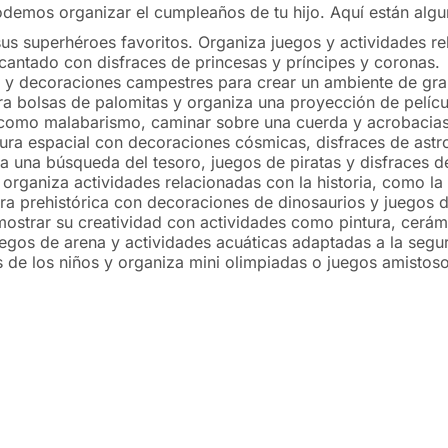
odemos organizar el cumpleaños de tu hijo. Aquí están alg
 sus superhéroes favoritos. Organiza juegos y actividades 
ncantado con disfraces de princesas y príncipes y coronas.
y decoraciones campestres para crear un ambiente de granj
ara bolsas de palomitas y organiza una proyección de pelícu
s como malabarismo, caminar sobre una cuerda y acrobacias
ura espacial con decoraciones cósmicas, disfraces de astr
a una búsqueda del tesoro, juegos de piratas y disfraces d
 organiza actividades relacionadas con la historia, como la
ra prehistórica con decoraciones de dinosaurios y juegos 
mostrar su creatividad con actividades como pintura, cerám
uegos de arena y actividades acuáticas adaptadas a la segu
s de los niños y organiza mini olimpiadas o juegos amistoso