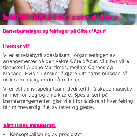
bARNEBURSDAG cote d'Azur
Barnebursdager og feiringer på Côte d'Azur!
Hvem er vi?
Vi er et reisebyrå spesialisert i organiseringen av
arrangementer på den vakre Côte d’Azur. Vi tilbyr våre
tjenester i Alpene Maritimes, mellom Cannes og
Monaco. Hvis du ønsker å gjøre ditt barns bursdag så
unik som mulig, er du på rett sted.
Vi er et lidenskapelig team, dedikert til å skape magiske
minner for deg og dine kjære. Spesialisert på
barnearrangementer, gjør vi alt for å sikre at hver feiring
blir minneverdig, full av latter og glede.
Vårt Tilbud Inkluderer:
Konseptualisering av prosjektet