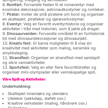
Romfart:
Forvandle festen til et romeventyr med
kosmiske dekorasjoner, astronautkostymer og romleker.
Pirater:
Inviter de små piratene om bord og organiser
en skattejakt, piratleker og sjørøverkostymer.
Eventyr:
Velg en favoritt eventyrhistorie og organiser
aktiviteter i tråd med historien, som å jakte på drager.
Dinosaurverden:
Forvandle området til en forhistorisk
tid med dinosaurdekorasjoner og dinosaurjakt.
Kreativ fest:
Gi barna muligheten til å vise sin
kreativitet med aktiviteter som maling, keramikk og
smykkelaging.
Strandfest:
Organiser en strandfest med sandspill
og sikre vannaktiviteter.
Sportsfest:
Velg en eller flere favorittidretter og
organiser mini-olympiader eller vennskapelige spill.
Våre Spill og Aktiviteter:
Underholdning:
Skattejakt innendørs og utendørs
Uteleker (sekkeløp, stafett osv.)
Kreative verksteder (maling, håndverk osv.)