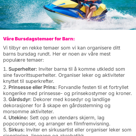
Våre Bursdagstemaer for Barn:
Vi tilbyr en rekke temaer som vi kan organisere ditt
barns bursdag rundt. Her er noen av våre mest
populære temaer:
Superhelter:
Inviter barna til å komme utkledd som
sine favorittsuperhelter. Organiser leker og aktiviteter
knyttet til superkrefter.
Prinsesse eller Prins:
Forvandle festen til et fortryllet
kongerike med prinsesse- og prinsekostymer og kroner.
Gårdsdyr
: Dekorer med kosedyr og landlige
dekorasjoner for å skape en gårdsstemning og
morsomme aktiviteter.
Utekino:
Sett opp en utendørs skjerm, lag
popcornposer, og arranger en filmfremvisning.
Sirkus:
Inviter en sirkusartist eller organiser leker som
sjonglering, linegang og akrobatikk.