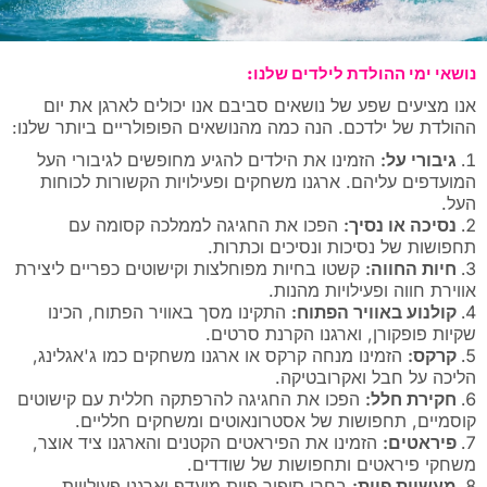
נושאי ימי ההולדת לילדים שלנו:
אנו מציעים שפע של נושאים סביבם אנו יכולים לארגן את יום
ההולדת של ילדכם. הנה כמה מהנושאים הפופולריים ביותר שלנו:
גיבורי על:
הזמינו את הילדים להגיע מחופשים לגיבורי העל
המועדפים עליהם. ארגנו משחקים ופעילויות הקשורות לכוחות
העל.
נסיכה או נסיך:
הפכו את החגיגה לממלכה קסומה עם
תחפושות של נסיכות ונסיכים וכתרות.
חיות החווה:
קשטו בחיות מפוחלצות וקישוטים כפריים ליצירת
אווירת חווה ופעילויות מהנות.
קולנוע באוויר הפתוח:
התקינו מסך באוויר הפתוח, הכינו
שקיות פופקורן, וארגנו הקרנת סרטים.
קרקס:
הזמינו מנחה קרקס או ארגנו משחקים כמו ג'אגלינג,
הליכה על חבל ואקרובטיקה.
חקירת חלל:
הפכו את החגיגה להרפתקה חללית עם קישוטים
קוסמיים, תחפושות של אסטרונאוטים ומשחקים חלליים.
פיראטים:
הזמינו את הפיראטים הקטנים והארגנו ציד אוצר,
משחקי פיראטים ותחפושות של שודדים.
מעשיות פיות:
בחרו סיפור פיות מועדף וארגנו פעילויות