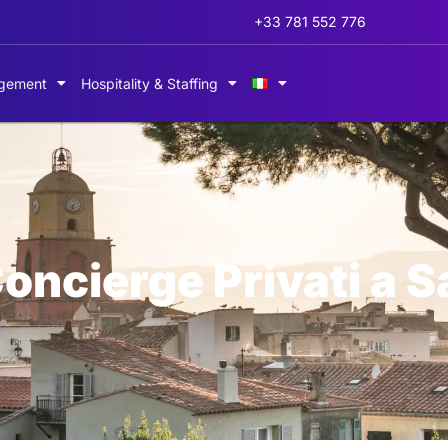
+33 781 552 776
gement
Hospitality & Staffing
Concierge Privati a 