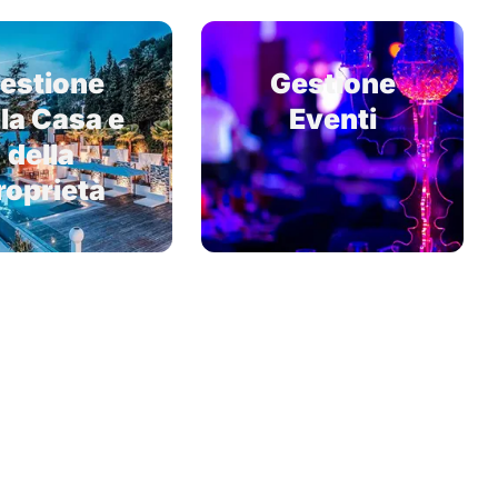
estione
Gestione
la Casa e
Eventi
della
roprietà