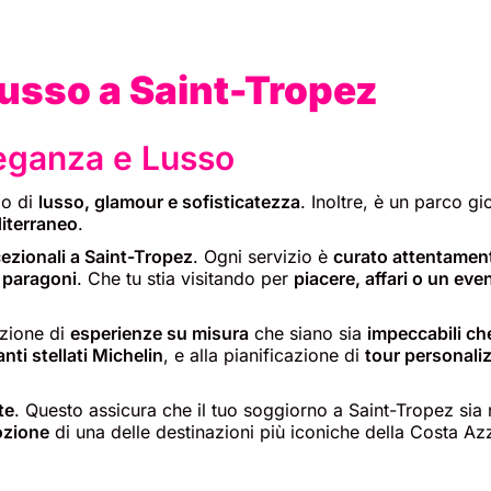
Lusso a Saint-Tropez
leganza e Lusso
mo di
lusso, glamour e sofisticatezza
. Inoltre, è un parco gi
diterraneo
.
cezionali a Saint-Tropez
. Ogni servizio è
curato attentamen
 paragoni
. Che tu stia visitando per
piacere, affari o un eve
azione di
esperienze su misura
che siano sia
impeccabili che
anti stellati Michelin
, e alla pianificazione di
tour personaliz
te
. Questo assicura che il tuo soggiorno a Saint-Tropez si
mozione
di una delle destinazioni più iconiche della Costa Az