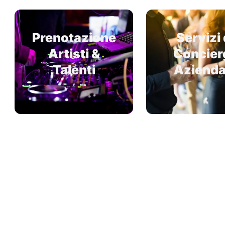
Prenotazione
Servizi 
Artisti &
Concier
Talenti
Azienda