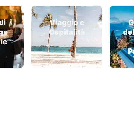
di
Viaggio e
G
ge
Ospitalità
del
le
P