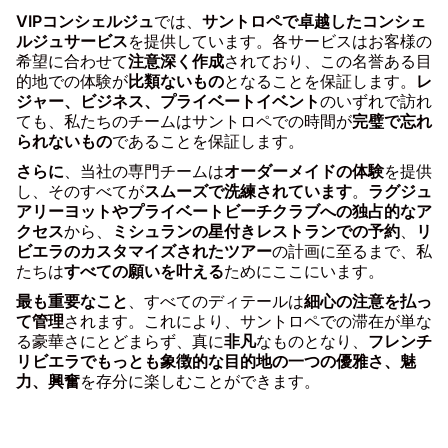
VIPコンシェルジュ
では、
サントロペで卓越したコンシェ
ルジュサービス
を提供しています。各サービスはお客様の
希望に合わせて
注意深く作成
されており、この名誉ある目
的地での体験が
比類ないもの
となることを保証します。
レ
ジャー、ビジネス、プライベートイベント
のいずれで訪れ
ても、私たちのチームはサントロペでの時間が
完璧で忘れ
られないもの
であることを保証します。
さらに
、当社の専門チームは
オーダーメイドの体験
を提供
し、そのすべてが
スムーズで洗練されています
。
ラグジュ
アリーヨットやプライベートビーチクラブへの独占的なア
クセス
から、
ミシュランの星付きレストランでの予約
、
リ
ビエラのカスタマイズされたツアー
の計画に至るまで、私
たちは
すべての願いを叶える
ためにここにいます。
最も重要なこと
、すべてのディテールは
細心の注意を払っ
て管理
されます。これにより、サントロペでの滞在が単な
る豪華さにとどまらず、真に
非凡
なものとなり、
フレンチ
リビエラでもっとも象徴的な目的地の一つの優雅さ、魅
力、興奮
を存分に楽しむことができます。