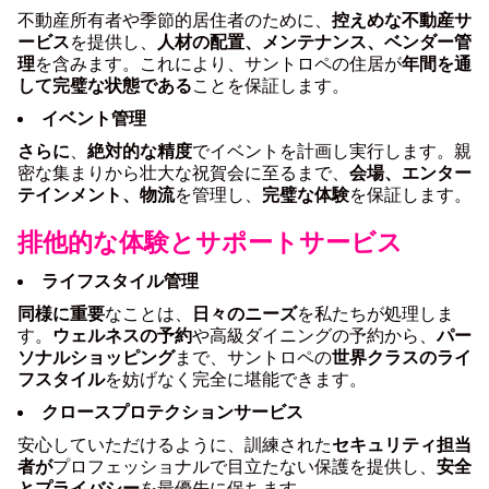
不動産所有者や季節的居住者のために、
控えめな不動産サ
ービス
を提供し、
人材の配置、メンテナンス、ベンダー管
理
を含みます。これにより、サントロペの住居が
年間を通
して完璧な状態である
ことを保証します。
イベント管理
さらに
、
絶対的な精度
でイベントを計画し実行します。親
密な集まりから壮大な祝賀会に至るまで、
会場、エンター
テインメント、物流
を管理し、
完璧な体験
を保証します。
排他的な体験とサポートサービス
ライフスタイル管理
同様に重要
なことは、
日々のニーズ
を私たちが処理しま
す。
ウェルネスの予約
や高級ダイニングの予約から、
パー
ソナルショッピング
まで、サントロペの
世界クラスのライ
フスタイル
を妨げなく完全に堪能できます。
クロースプロテクションサービス
安心していただけるように、訓練された
セキュリティ担当
者が
プロフェッショナルで目立たない保護を提供し、
安全
とプライバシー
を最優先に保ちます。