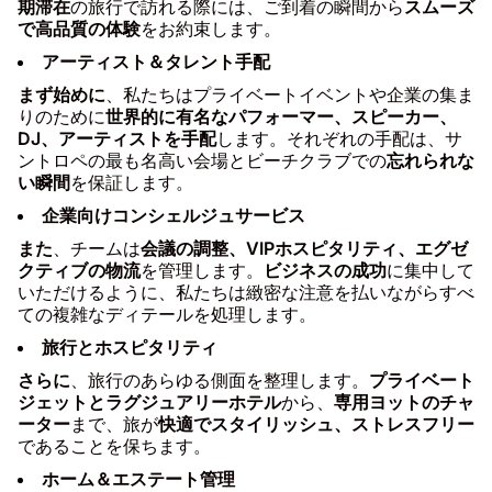
期滞在
の旅行で訪れる際には、ご到着の瞬間から
スムーズ
で高品質の体験
をお約束します。
アーティスト＆タレント手配
まず始めに
、私たちはプライベートイベントや企業の集ま
りのために
世界的に有名なパフォーマー、スピーカー、
DJ、アーティストを手配
します。それぞれの手配は、サ
ントロペの最も名高い会場とビーチクラブでの
忘れられな
い瞬間
を保証します。
企業向けコンシェルジュサービス
また
、チームは
会議の調整、VIPホスピタリティ、エグゼ
クティブの物流
を管理します。
ビジネスの成功
に集中して
いただけるように、私たちは緻密な注意を払いながらすべ
ての複雑なディテールを処理します。
旅行とホスピタリティ
さらに
、旅行のあらゆる側面を整理します。
プライベート
ジェットとラグジュアリーホテル
から、
専用ヨットのチャ
ーター
まで、旅が
快適でスタイリッシュ、ストレスフリー
であることを保ちます。
ホーム＆エステート管理