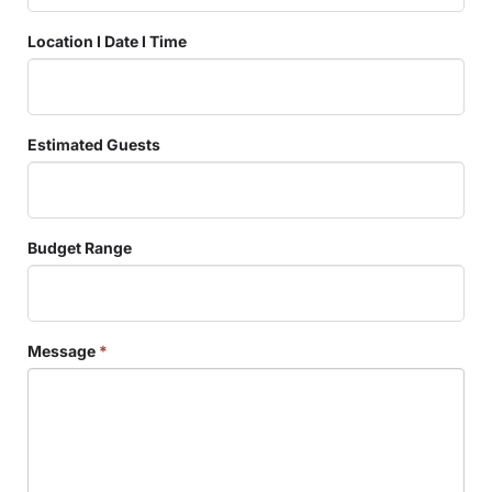
Location I Date I Time
Estimated Guests
Budget Range
Message
*