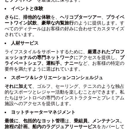
イベントと体験
さらに
、
排他的な体験
を、
ヘリコプターツアー
、
プライベ
ートワイン試飲
、
豪華な内覧旅行
のように提供します。す
べてのディテールは
お客様の好みに合わせてカスタマイズ
されています。
人材サービス
ライフスタイルをサポートするために、
厳選されたプロフ
ェッショナルの専門ネットワーク
にアクセスを提供し、
プ
ライベートシェフ、運転手、ナニー
など、お客様の
特定の
要件を満たすように選ばれています。
スポーツ＆レクリエーションコンシェルジュ
それに加えて
、ゴルフ、セーリング、テニスのような独占
的なスポーツとレジャー活動を楽しむことができます。私
たちはサントロペの
専門のインストラクターと
プレミアム
施設へのアクセスを提供します。
ヨットチャーターマネジメント
最後に
、
包括的なヨット管理
は、
乗組員、メンテナンス、
旅程の計画、船内のラグジュアリーサービス
をカバーして