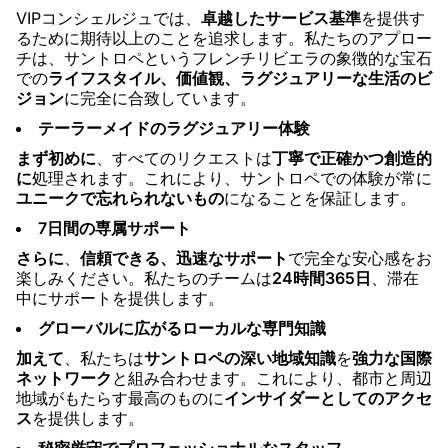
VIPコンシェルジュでは、
卓越したサービス基準
を提供す
るために期待以上のことを追求します。私たちのアプロー
チは、サントロペというフレンチリビエラの象徴的な宝石
での
ライフスタイル、価値観、ラグジュアリーな生活のビ
ジョン
に完全に合致しています。
テーラーメイドのラグジュアリー体験
まず初めに
、すべてのリクエストは
丁寧で正確かつ創造的
に
処理されます。これにより、サントロペでの体験が常に
ユニークで忘れられないもの
になることを保証します。
7日間の専属サポート
さらに
、
信頼できる、迅速なサポート
で完全な安心感をお
楽しみください。私たちのチームは
24時間365日
、滞在
中にサポートを提供します。
グローバルに広がるローカルな専門知識
加えて
、私たちは
サントロペの深い地域知識
を
強力な国際
ネットワーク
と組み合わせます。これにより、都市と周辺
地域がもたらす最高のものに
インサイダーとしてのアクセ
ス
を提供します。