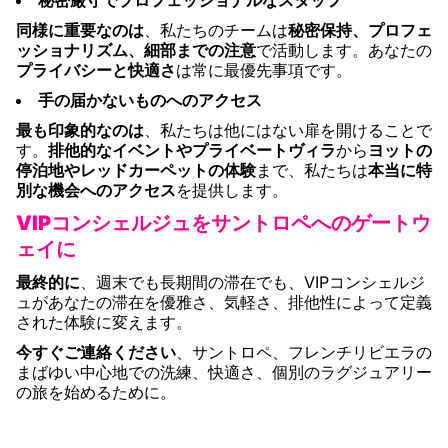
秘密厳守でプロフェッショナルなスタッフ
同様に重要なのは
、私たちのチームは
秘密保持、プロフェ
ッショナリズム、細部までの注意
で活動します。あなたの
プライバシーと快適さ
は常に最優先事項です。
手の届かないものへのアクセス
最も印象的なのは
、私たちは他にはない扉を開けることで
す。
排他的なイベントやプライベートヴィラ
から
ヨットの
停泊地やレッドカーペットの体験
まで、私たちは
本当に特
別な機会へのアクセス
を提供します。
VIPコンシェルジュをサントロペへのゲートウ
ェイに
最終的に
、週末でも長期間の滞在でも、VIPコンシェルジ
ュがあなたの滞在を優雅さ、気軽さ、排他性によって定義
された体験に変えます。
今すぐご連絡ください
、サントロペ、フレンチリビエラの
まばゆい中心地での洗練、快適さ、個別のラグジュアリー
の旅を始めるために。