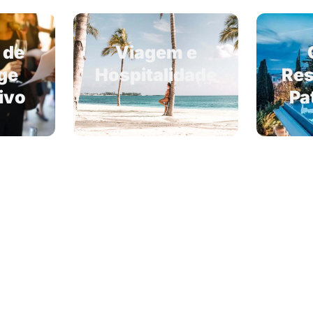
 de
Viagem e
ge
Hospitalidade
Res
ivo
Pa