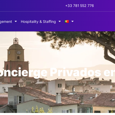
+33 781 552 776
gement
Hospitality & Staffing
oncierge Privados e