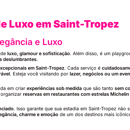
de Luxo em Saint-Tropez
egância e Luxo
o de
luxo, glamour e sofisticação
. Além disso, é um playgro
eas deslumbrantes
.
excepcionais em Saint-Tropez
. Cada serviço é
cuidadosame
ável
. Esteja você visitando por
lazer, negócios ou um even
zada em criar
experiências sob medida
que são tanto
sem co
 organizar
reservas em restaurantes com estrelas Michelin
nciado
. Isso garante que sua estadia em Saint-Tropez não
legância, charme e emoção
de um dos destinos mais icônico