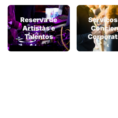
Reserva de
Serviços
Artistas e
Concier
Talentos
Corporat